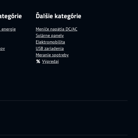
ategórie
Ďalšie kategórie
a energie
Meniče napätia DC/AC
Solárne panely
Elektromobilita
tov
USB zariadenia
Meranie spotreby
Výpredaj