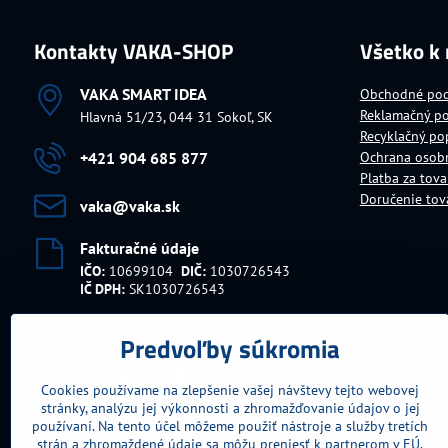
Kontakty VAKA-SHOP
Všetko k
VAKA SMART IDEA
Obchodné po
Reklamačný p
Hlavná 51/23, 044 31 Sokoľ, SK
Recyklačný po
+421 904 685 877
Ochrana osob
Platba za tova
Doručenie tov
vaka​@vaka​.sk
Fakturačné údaje
IČO:
10699104
DIČ:
1030726543
IČ DPH:
SK1030726543
Predvoľby súkromia
Cookies používame na zlepšenie vašej návštevy tejto webovej
stránky, analýzu jej výkonnosti a zhromažďovanie údajov o jej
používaní. Na tento účel môžeme použiť nástroje a služby tretích
strán a zhromaždené údaje sa môžu preniesť k partnerom v EÚ,