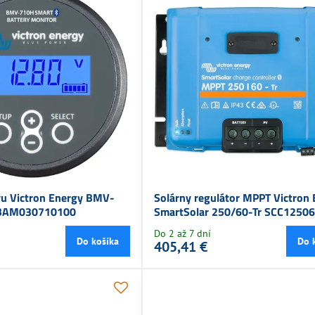
vu Victron Energy BMV-
Solárny regulátor MPPT Victron
 BAM030710100
SmartSolar 250/60-Tr SCC1250
Do 2 až 7 dní
Do košíka
Do 
405,41 €