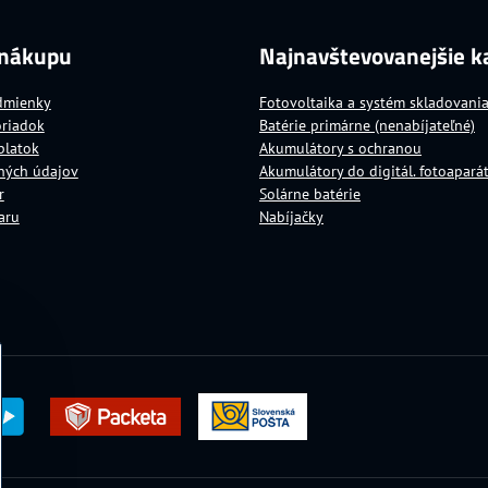
 nákupu
Najnavštevovanejšie k
dmienky
Fotovoltaika a systém skladovani
oriadok
Batérie primárne (nenabíjateľné)
platok
Akumulátory s ochranou
ných údajov
Akumulátory do digitál. fotoapará
r
Solárne batérie
aru
Nabíjačky