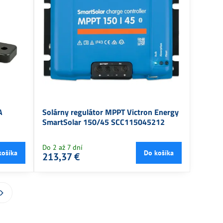
A
Solárny regulátor MPPT Victron Energy
SmartSolar 150/45 SCC115045212
Do 2 až 7 dní
košíka
Do košíka
213,37 €