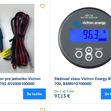
or pre jednotku Victron
Sledovač stavu Victron Energy 
-702 ASS000100000
700, BAM010700000
Do 2 až 7 dní
Do košíka
Do 
97,13 €