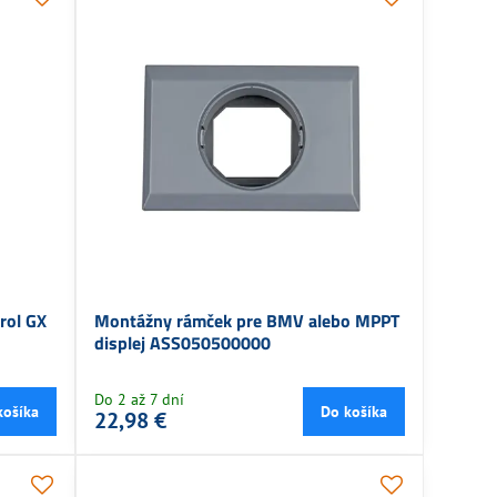
rol GX
Montážny rámček pre BMV alebo MPPT
displej ASS050500000
Do 2 až 7 dní
košíka
Do košíka
22,98 €