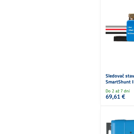
Sledovač sta
SmartShunt 
Do 2 až 7 dní
69,61 €