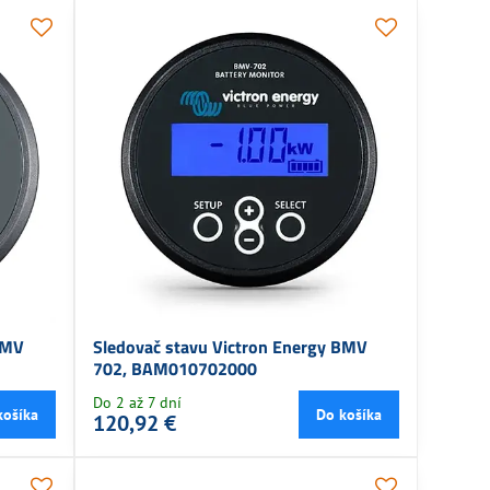
BMV
Sledovač stavu Victron Energy BMV
702, BAM010702000
Do 2 až 7 dní
košíka
Do košíka
120,92 €