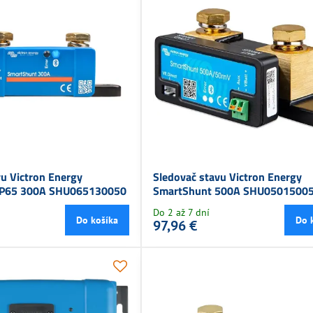
vu Victron Energy
Sledovač stavu Victron Energy
IP65 300A SHU065130050
SmartShunt 500A SHU0501500
Do 2 až 7 dní
Do košíka
Do 
97,96 €