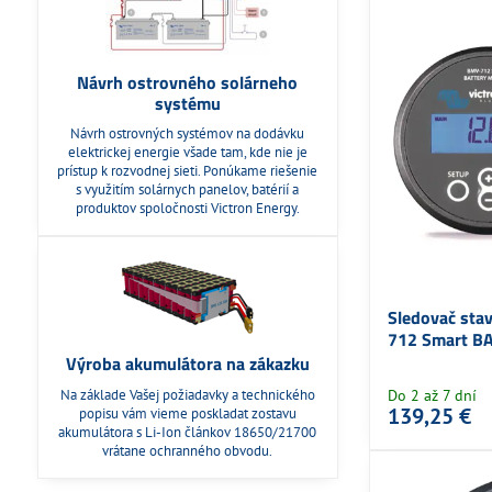
Návrh ostrovného solárneho
systému
Návrh ostrovných systémov na dodávku
elektrickej energie všade tam, kde nie je
prístup k rozvodnej sieti. Ponúkame riešenie
s využitím solárnych panelov, batérií a
produktov spoločnosti Victron Energy.
Sledovač sta
712 Smart 
Výroba akumulátora na zákazku
Na základe Vašej požiadavky a technického
Do 2 až 7 dní
139,25 €
popisu vám vieme poskladat zostavu
akumulátora s Li-Ion článkov 18650/21700
vrátane ochranného obvodu.