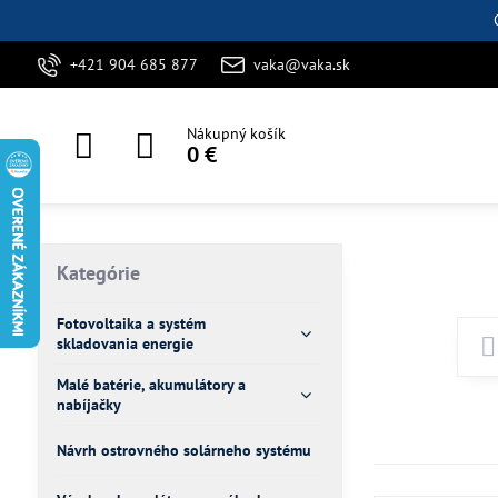
+421 904 685 877
vaka@vaka.sk
Nákupný košík
0 €
Kategórie
Fotovoltaika a systém
skladovania energie
Malé batérie, akumulátory a
nabíjačky
Návrh ostrovného solárneho systému