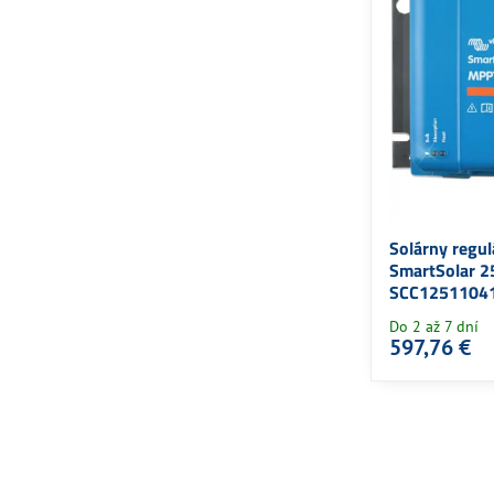
Solárny regu
SmartSolar 2
SCC1251104
Do 2 až 7 dní
597,76 €