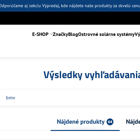
Odporúčame aj sekciu
Výpredaj
, kde nájdete naše produkty za skvelú cen
E-SHOP
Značky
Blog
Ostrovné solárne systémy
Vý
Výsledky vyhľadávania
Nájdené produkty
Nájd
64