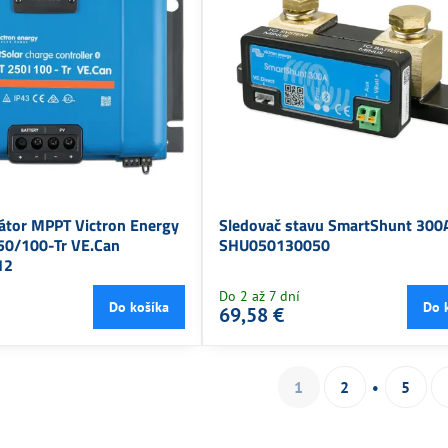
látor MPPT Victron Energy
Sledovač stavu SmartShunt 300
50/100-Tr VE.Can
SHU050130050
12
Do 2 až 7 dní
Do košíka
Do 
69,58 €
1
2
5