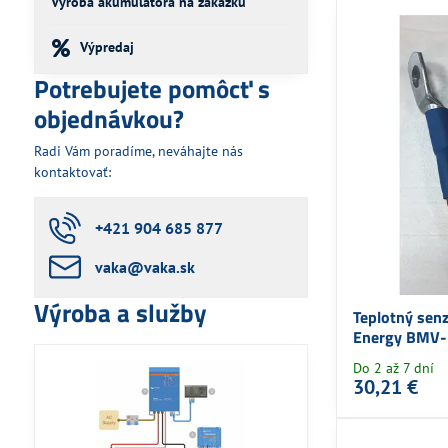
Výroba akumulátora na zákazku
Výpredaj
Potrebujete pomôcť s
objednávkou?
Radi Vám poradíme, neváhajte nás
kontaktovať:
+421 904 685 877
vaka​@vaka​.sk
Výroba a služby
Teplotný senz
Energy BMV
Do 2 až 7 dní
30,21 €