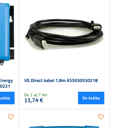
 Energy
VE.Direct kabel 1,8m ASS030530218
60221
Do 2 až 7 dní
košíka
Do košíka
13,74 €