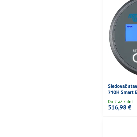
Sledovač sta
710H Smart
Do 2 až 7 dní
516,98 €