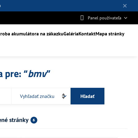
✕
u
Panel používateľa
roba akumulátora na zákazku
Galéria
Kontakt
Mapa stránky
 pre: “
bmv
”
Hľadať
ené stránky
6