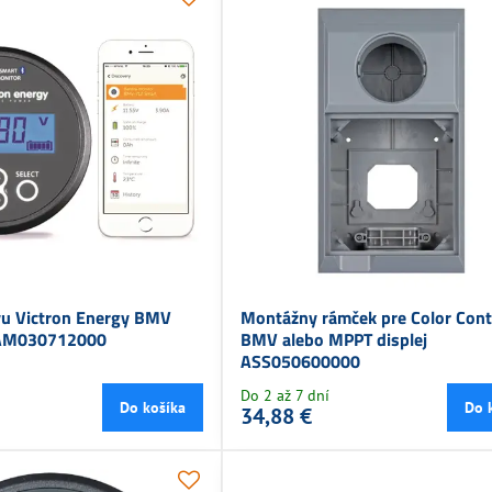
vu Victron Energy BMV
Montážny rámček pre Color Cont
BAM030712000
BMV alebo MPPT displej
ASS050600000
Do 2 až 7 dní
Do košíka
Do 
34,88 €