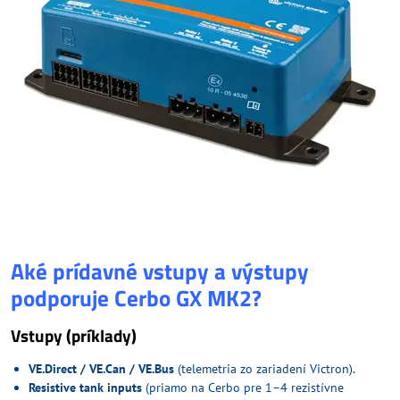
Aké prídavné vstupy a výstupy
podporuje Cerbo GX MK2?
Vstupy (príklady)
VE.Direct / VE.Can / VE.Bus
(telemetria zo zariadení Victron).
Resistive tank inputs
(priamo na Cerbo pre 1–4 rezistívne