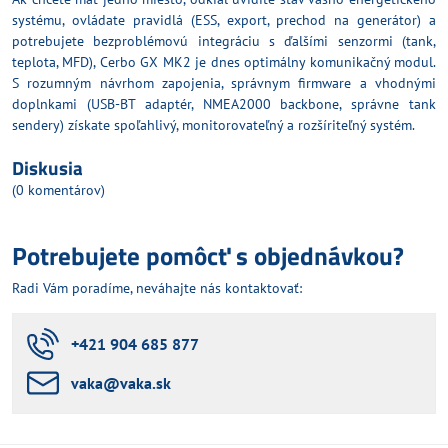
systému, ovládate pravidlá (ESS, export, prechod na generátor) a
potrebujete bezproblémovú integráciu s ďalšími senzormi (tank,
teplota, MFD),
Cerbo GX MK2
je dnes optimálny komunikačný modul.
S rozumným návrhom zapojenia, správnym firmware a vhodnými
doplnkami (USB-BT adaptér, NMEA2000 backbone, správne tank
sendery) získate spoľahlivý, monitorovateľný a rozšíriteľný systém.
Diskusia
(0 komentárov)
Potrebujete pomôcť s objednávkou?
Radi Vám poradíme, neváhajte nás kontaktovať:
+421 904 685 877
vaka​@vaka​.sk