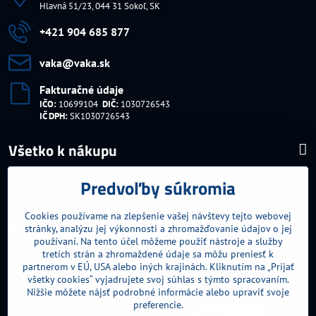
Hlavná 51/23, 044 31 Sokoľ, SK
+421 904 685 877
vaka​@vaka​.sk
Fakturačné údaje
IČO:
10699104
DIČ:
1030726543
IČ DPH:
SK1030726543
Všetko k nákupu
Predvoľby súkromia
Najnavštevovanejšie kategórie
Cookies používame na zlepšenie vašej návštevy tejto webovej
Ďalšie kategórie
stránky, analýzu jej výkonnosti a zhromažďovanie údajov o jej
používaní. Na tento účel môžeme použiť nástroje a služby
tretích strán a zhromaždené údaje sa môžu preniesť k
partnerom v EÚ, USA alebo iných krajinách. Kliknutím na „Prijať
všetky cookies“ vyjadrujete svoj súhlas s týmto spracovaním.
Nižšie môžete nájsť podrobné informácie alebo upraviť svoje
preferencie.