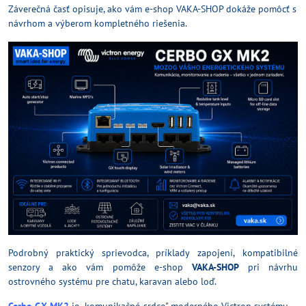
Záverečná časť opisuje, ako vám e-shop VAKA-SHOP dokáže pomôcť s
návrhom a výberom kompletného riešenia.
Podrobný praktický sprievodca, príklady zapojení, kompatibilné
senzory a ako vám pomôže e-shop
VAKA-SHOP
pri návrhu
ostrovného systému pre chatu, karavan alebo loď.
Cerbo GX MK2
je „komunikačné srdce" moderného Victron systému —