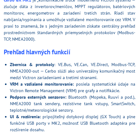
zlučuje dáta z invertorov/meničov, MPPT regulátorov, batériových
monitorov, energometrov a zariadení tretích strán. Riadi stav
nabíjania/vypínania a umožňuje vzdialené monitorovanie cez VRM. V
praxi to znamená, že s jedným zariadením získate centrálny prehľad
prostredníctvom štandardných priemyselných protokolov (Modbus-
TCP, NMEA2000).
Prehľad hlavných funkcií
Zbernica & protokoly
: VE.Bus, VE.Can, VE.Direct, Modbus-TCP,
NMEA2000-out — Cerbo slúži ako univerzálny komunikačný most
medzi Victron zariadeniami a tretími stranami.
VRM a vzdialené monitorovanie:
posiela systematické údaje na
Victron Remote Management (VRM) pre grafy a notifikácie.
Podpora externých senzorov:
Bluetooth (Mopeka, Ruuvi a pod.),
NMEA2000 tank sendery, rezistívne tank vstupy, SmartSwitch,
teplotné/meteorologické senzory.
UI & rozšírenia:
pripojiteľný dotykový displej (GX Touch) a plne
funkčné USB porty v MK2, možnosť USB Bluetooth adaptéra pre
rozšírenie dosahu.