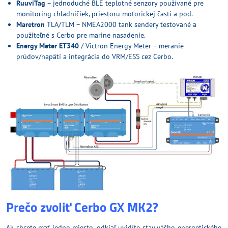
RuuviTag
– jednoduché BLE teplotné senzory používané pre
monitoring chladničiek, priestoru motorickej časti a pod.
Maretron
TLA/TLM – NMEA2000 tank sendery testované a
použiteľné s Cerbo pre marine nasadenie.
Energy Meter ET340
/ Victron Energy Meter – meranie
prúdov/napätí a integrácia do VRM/ESS cez Cerbo.
Prečo zvoliť Cerbo GX MK2?
Ak chcete mať jedno miesto, odkiaľ uvidíte stav vášho energetického