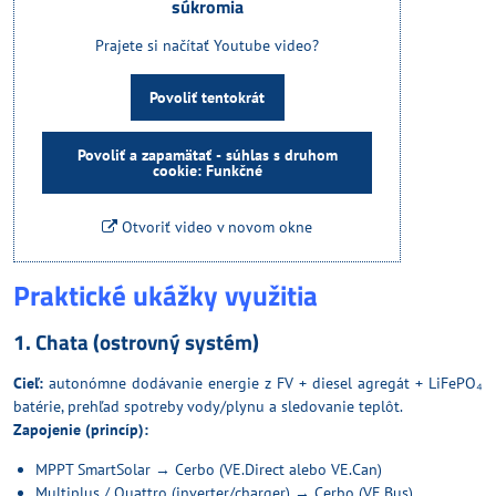
súkromia
Prajete si načítať Youtube video?
Povoliť tentokrát
Povoliť a zapamätať - súhlas s druhom
cookie: Funkčné
Otvoriť video v novom okne
Praktické ukážky využitia
1. Chata (ostrovný systém)
Cieľ:
autonómne dodávanie energie z FV + diesel agregát + LiFePO₄
batérie, prehľad spotreby vody/plynu a sledovanie teplôt.
Zapojenie (princíp):
MPPT SmartSolar
→ Cerbo (VE.Direct alebo VE.Can)
Multiplus
/
Quattro
(inverter/charger) → Cerbo (VE.Bus)