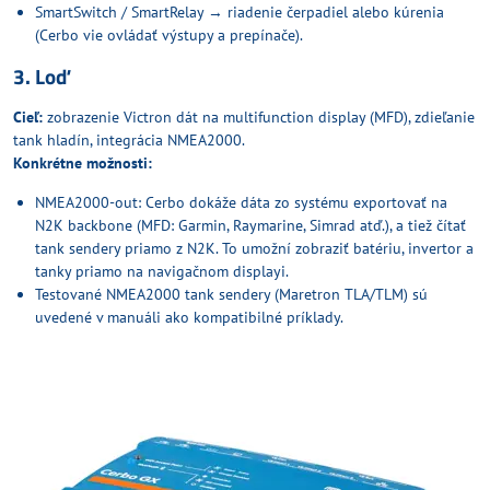
SmartSwitch / SmartRelay → riadenie čerpadiel alebo kúrenia
(Cerbo vie ovládať výstupy a prepínače).
3. Loď
Cieľ:
zobrazenie Victron dát na multifunction display (MFD), zdieľanie
tank hladín, integrácia NMEA2000.
Konkrétne možnosti:
NMEA2000-out: Cerbo dokáže dáta zo systému exportovať na
N2K backbone (MFD: Garmin, Raymarine, Simrad atď.), a tiež čítať
tank sendery priamo z N2K. To umožní zobraziť batériu, invertor a
tanky priamo na navigačnom displayi.
Testované NMEA2000 tank sendery (Maretron TLA/TLM) sú
uvedené v
manuáli ako kompatibilné príklady
.