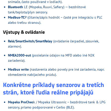
snímače, často používané v lodiach).
Bluetooth
LE (Mopeka, Ruuvi, Safiery) — bezdrôtové
tank/teplota/plyn senzory.
Modbus-TC
P (čítanie/zápis hodnôt – časté pre integráciu s PLC
alebo treťou stranou).
Výstupy & ovládanie
Relé/SmartSwitch/SmartRelay
(ovládanie čerpadiel, zásuviek,
alarmov).
NMEA2000-out
(posielanie údajov na MFD alebo iné N2K
zariadenia).
Modbus write
(nastavenia alebo povely pre iné zariadenia, napr.
obmedzenie nabíjacieho prúdu).
Konkrétne príklady senzorov a tretích
strán, ktoré ľudia reálne pripájajú
Mopeka ProChec
k / Mopeka Ultrasonic – bezdrôtové tank & LPG
senzory, priamo podporované v Cerbo (BLE).