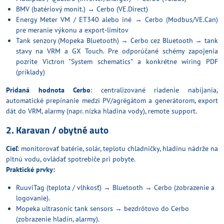
BMV
(batériový monit.) → Cerbo (VE.Direct)
Energy Meter
VM
/
ET340
alebo iné → Cerbo (Modbus/VE.Can)
pre meranie výkonu a export-limitov
Tank senzory (Mopeka Bluetooth) → Cerbo cez Bluetooth → tank
stavy na VRM a GX Touch. Pre odporúčané schémy zapojenia
pozrite Victron "
System schematics
" a konkrétne wiring PDF
(príklady)
Pridaná hodnota Cerbo
: centralizované riadenie nabíjania,
automatické prepínanie medzi PV/agrégátom a generátorom, export
dát do VRM, alarmy (napr. nízka hladina vody), remote support.
2. Karavan / obytné auto
Cieľ
: monitorovať batérie, solár, teplotu chladničky, hladinu nádrže na
pitnú vodu, ovládať spotrebiče pri pobyte.
Praktické prvky:
RuuviTag (teplota / vlhkosť) → Bluetooth → Cerbo (zobrazenie a
logovanie).
Mopeka ultrasonic tank sensors → bezdrôtovo do Cerbo
(zobrazenie hladín, alarmy).