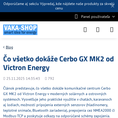
Odporúčame aj sekciu
Výpredaj
, kde nájdete naše produkty za skvelú
✕
cenu
Panel používateľa
Blog
Čo všetko dokáže Cerbo GX MK2 od
Victron Energy
Pridané
Počet
25.11.2025 14:35:43
792
zobrazení
Článok predstavuje, čo všetko dokáže komunikačné centrum Cerbo
GX MK2 od Victron Energy v moderných solárnych a ostrovných
systémoch. Vysvetľuje jeho praktické využitie v chatách, karavanoch
aj lodiach, možnosti pripojenia externých senzorov (hladinomery,
teplotné snímače, Bluetooth zariadenia), prepojenia cez NMEA2000 či
Modbus-TCP a poskytuje odkazy na odporúčané schémy zapojenia.