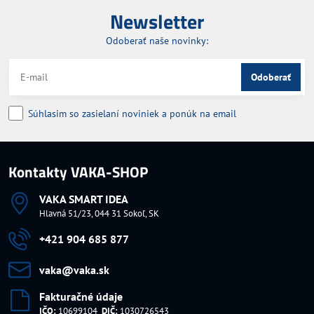
Newsletter
Odoberať naše novinky:
Odoberať
Súhlasim so zasielaní noviniek a ponúk na email
Kontakty VAKA-SHOP
VAKA SMART IDEA
Hlavná 51/23, 044 31 Sokoľ, SK
+421 904 685 877
vaka​@vaka​.sk
Fakturačné údaje
IČO:
10699104
DIČ:
1030726543