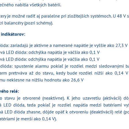
čného nabitia všetkých batérií.
ery je možné radiť aj paralelne pri zložitejších systémoch. U 48 V 
ri balancéry (pozri schémy).
 indikátorov:
óda: zariadajú je aktívne a namerané napätie je vyššie ako 27,3 V
á LED dióda: odchýlka napätia je väčšia ako 0,1 V
á LED dióda: odchýlka napätia je väčšia ako 0,1 V
dióda: spustenie alarmu pokiaľ je rozdiel medzi sledovanými ba
larm pretrváva až do stavu, kedy bude rozdiel nižší ako 0,14 V
ému neklesne na nižšiu hodnotu ako 26,6 V
ého relé:
 stavu je otvorené (neaktívne). K jeho uzavretiu (aktivácii) dô
ná LED dióda, teda pokiaľ je rozdiel napätia medzi batériami vy
á LED dióda zhasne, dôjde opäť k otvoreniu (deaktivácii) relé (p
tériami je menší ako 0,14 V).