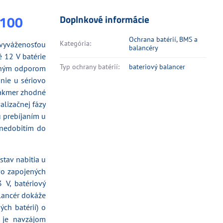
0100
Doplnkové informácie
Ochrana batérií, BMS a
Kategória:
vyváženosťou
balancéry
é 12 V batérie
Typ ochrany batérií:
bateriový balancer
orným odporom
nie u sériovo
 takmer zhodné
alizačnej fázy
 prebíjaním u
j nedobitím do
tav nabitia u
vo zapojených
 V, batériový
alancér dokáže
ých batérií) o
 je navzájom