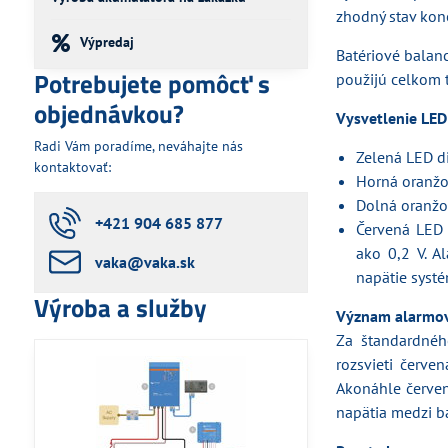
zhodný stav kone
Výpredaj
Batériové balanc
Potrebujete pomôcť s
použijú celkom t
objednávkou?
Vysvetlenie LED
Radi Vám poradíme, neváhajte nás
Zelená LED di
kontaktovať:
Horná oranžov
Dolná oranžov
+421 904 685 877
Červená LED 
ako 0,2 V. A
vaka​@vaka​.sk
napätie syst
Výroba a služby
Význam alarmov
Za štandardného
rozsvieti červe
Akonáhle červen
napätia medzi ba