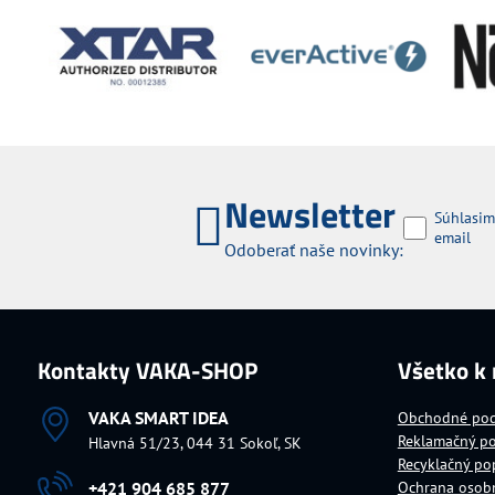
Newsletter
Súhlasim
email
Odoberať naše novinky:
Kontakty VAKA-SHOP
Všetko k
VAKA SMART IDEA
Obchodné po
Reklamačný p
Hlavná 51/23, 044 31 Sokoľ, SK
Recyklačný po
+421 904 685 877
Ochrana osob