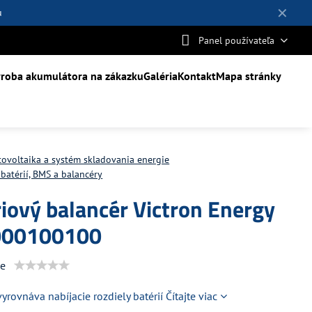
✕
u
Panel používateľa
roba akumulátora na zákazku
Galéria
Kontakt
Mapa stránky
tovoltaika a systém skladovania energie
batérií, BMS a balancéry
iový balancér Victron Energy
000100100
ie
vyrovnáva nabíjacie rozdiely batérií
Čítajte viac