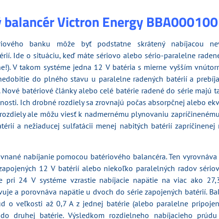
ý balancér Victron Energy BBA00010
ériového banku môže byť podstatne skrátený nabíjacou ne
érií. Ide o situáciu, keď máte sériovo alebo sério-paralelne raden
lne!). V takom systéme jedna 12 V batéria s mierne vyšším vnút
edobitie do plného stavu u paralelne radených batérií a prebíja
í. Nové batériové články alebo celé batérie radené do série majú
nosti. Ich drobné rozdiely sa zrovnajú počas absorpčnej alebo ekv
é rozdiely ale môžu viesť k nadmernému plynovaniu zapríčinenému
térií a nežiaducej sulfatácii menej nabitých batérií zapríčinene
ovnané nabíjanie pomocou batériového balancéra. Ten vyrovnáva s
zapojených 12 V batérií alebo niekoľko paralelných radov sério
le pri 24 V systéme vzrastie nabíjacie napätie na viac ako 27,3
ivuje a porovnáva napätie u dvoch do série zapojených batérií. B
d o veľkosti až 0,7 A z jednej batérie (alebo paralelne pripojen
do druhej batérie. Výsledkom rozdielneho nabíjacieho prúdu