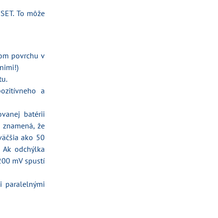
ESET. To môže
lom povrchu v
nimi!)
tu.
ozitívneho a
vanej batérii
čo znamená, že
 väčšia ako 50
. Ak odchýlka
200 mV spustí
i paralelnými