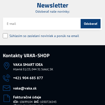
Newsletter
Odoberať naše novinky:
Odoberať
Súhlasim so zasielaní noviniek a ponúk na email
Kontakty VAKA-SHOP
VAKA SMART IDEA
Hlavná 51/23, 044 31 Sokoľ, SK
+421 904 685 877
vaka​@vaka​.sk
Fakturačné údaje
IČO:
10699104
DIČ:
1030726543