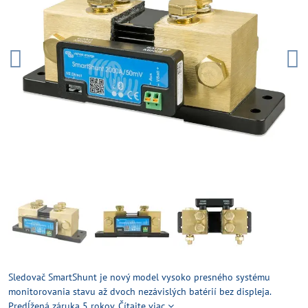
Sledovač SmartShunt je nový model vysoko presného systému
monitorovania stavu až dvoch nezávislých batérií bez displeja.
Predĺžená záruka 5 rokov.
Čítajte viac