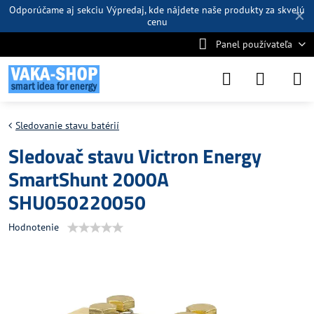
Odporúčame aj sekciu
Výpredaj
, kde nájdete naše produkty za skvelú
✕
cenu
Panel používateľa
Sledovanie stavu batérií
Sledovač stavu Victron Energy
SmartShunt 2000A
SHU050220050
Hodnotenie