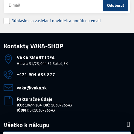
Odoberať
Súhlasim so zasielaní noviniek a ponúk na email
Kontakty VAKA-SHOP
VAKA SMART IDEA
Hlavná 51/23, 044 31 Sokoľ, SK
+421 904 685 877
vaka​@vaka​.sk
Fakturačné údaje
IČO:
10699104
DIČ:
1030726543
IČ DPH:
SK1030726543
Všetko k nákupu