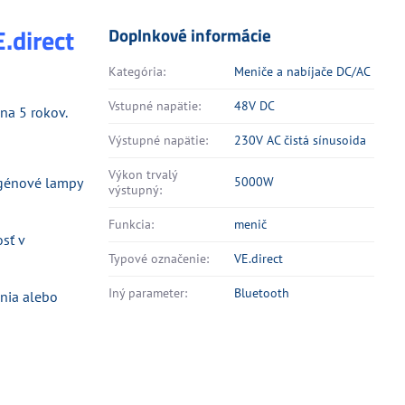
.direct
Doplnkové informácie
Kategória:
Meniče a nabíjače DC/AC
Vstupné napätie:
48V DC
na 5 rokov.
Výstupné napätie:
230V AC čistá sínusoida
Výkon trvalý
ogénové lampy
5000W
výstupný:
Funkcia:
menič
sť v
Typové označenie:
VE.direct
Iný parameter:
Bluetooth
enia alebo