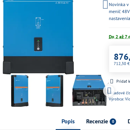
Novinka v 
menič 48V
nastaven
Do 2 až 7 
876
712,30 
Pridať
Skladové čí
Výrobca:
Vi
Popis
Recenzie
0