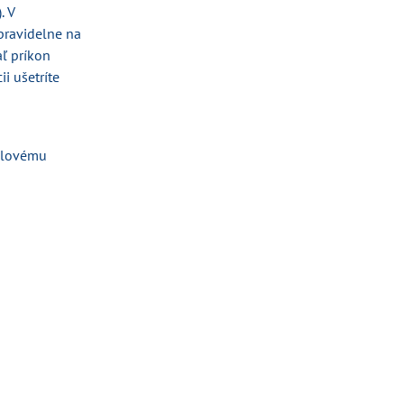
. V
pravidelne na
aľ príkon
i ušetríte
pólovému