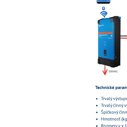
Technické param
Trvalý výstup
Trvalý činný 
Špičkový čin
Hmotnosť (kg
Rozmery v x 