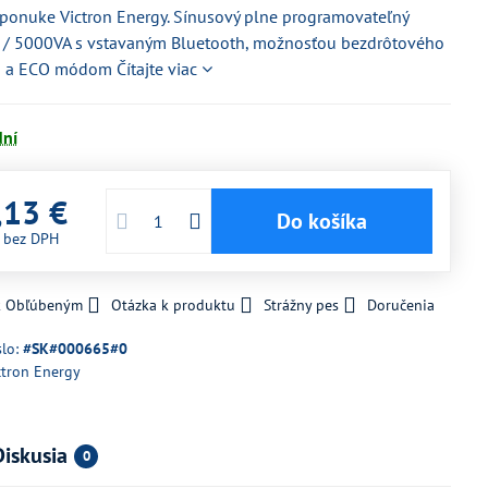
ponuke Victron Energy. Sínusový plne programovateľný
 / 5000VA s vstavaným Bluetooth, možnosťou bezdrôtového
ia a ECO módom
Čítajte viac
dní
,13 €
Do košíka
€
bez DPH
 k Obľúbeným
Otázka k produktu
Strážny pes
Doručenia
slo:
#SK#000665#0
ctron Energy
Diskusia
0