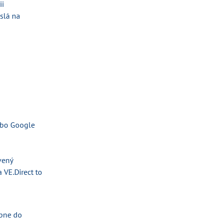
ii
islá na
lebo Google
vený
VE.Direct to
epne do