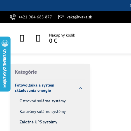
+421 904 685 877
vaka@vaka.sk
Nákupný košík
0 €
Kategórie
Fotovoltaika a systém
skladovania energie
Ostrovné solárne systémy
Karavány solárne systémy
Záložné UPS systémy