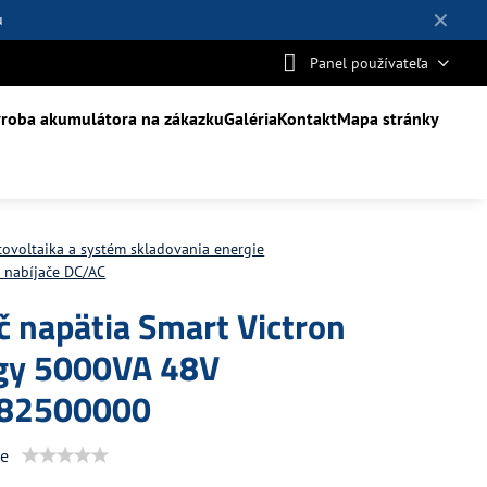
✕
u
Panel používateľa
roba akumulátora na zákazku
Galéria
Kontakt
Mapa stránky
tovoltaika a systém skladovania energie
 nabíjače DC/AC
 napätia Smart Victron
gy 5000VA 48V
82500000
ie