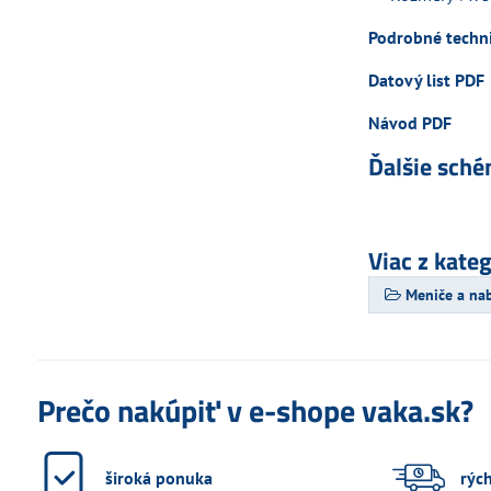
Podrobné techni
Datový list PDF
Návod PDF
Ďalšie sché
Viac z kate
Meniče a na
Prečo nakúpiť v e-shope vaka.sk?
široká ponuka
rýc