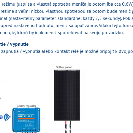
režimu (uspí sa a vlastná spotreba meniča je potom iba cca 0,6W)
ežime s veľmi nízkou vlastnou spotrebou sa potom bude menič 
nať (nastaviteľný parameter, štandardne: každý 2,5 sekundy). Poki
vopred nastavenú hodnotu, menič sa opäť zapne. Vďaka tejto funkci
energie, ktorú by inak menič spotreboval na svoju prevádzku.
tie / vypnutie
 zapnutia / vypnutia alebo kontakt relé je možné pripojiť k dvoj