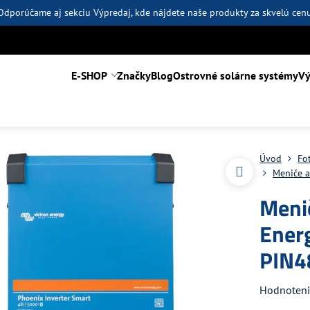
Odporúčame aj sekciu
Výpredaj
, kde nájdete naše produkty za skvelú cen
E-SHOP
Značky
Blog
Ostrovné solárne systémy
Vý
Úvod
Fo
Meniče a
Menič
Ener
PIN4
Hodnoten