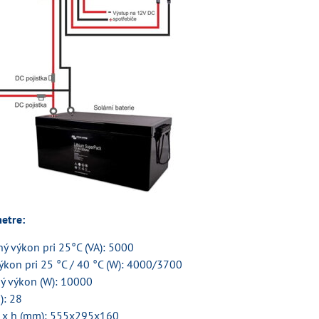
etre:
ný výkon pri 25°C (VA): 5000
výkon pri 25 °C / 40 °C (W): 4000/3700
ný výkon (W): 10000
): 28
š x h (mm): 555x295x160