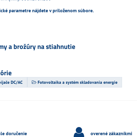
cké parametre nájdete v priloženom súbore.
my a brožúry na stiahnutie
górie
bíjače DC/AC
Fotovoltaika a systém skladovania energie
hle doručenie
overené zákazníkmi