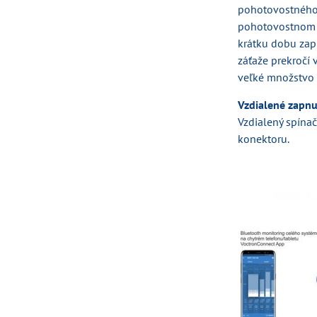
pohotovostného 
pohotovostnom r
krátku dobu zapí
záťaže prekročí 
veľké množstvo 
Vzdialené zapnu
Vzdialený spínač
konektoru.