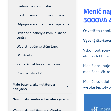
Sledovanie stavu batérií
Menič nap
Elektromery a prúdové snímače
5000VA 
Odpojovače a prepínače napájania
Osvedčená spoľa
Ovládacie panely a komunikačné
centrá
Vysoký štartova
DC distribučný systém Lynx
Výkon potrebný 
DC istenie
alebo elektrické
Káble, konektory a rozhrania
Menič obsahuje r
meničoch Victro
Príslušenstvo FV
Meniče sú odolné
Malé batérie, akumulátory a
vysoké teploty o
nabíjačky
Návrh ostrovného solárneho systému
Výroba akumulátora na zákazku