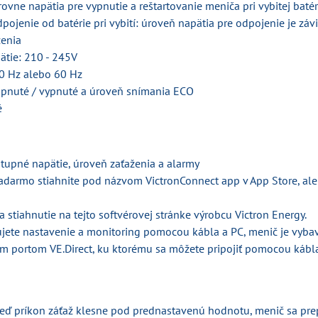
ovne napätia pre vypnutie a reštartovanie meniča pri vybitej batér
ojenie od batérie pri vybití: úroveň napätia pre odpojenie je záv
ženia
ätie: 210 - 245V
50 Hz alebo 60 Hz
pnuté / vypnuté a úroveň snímania ECO
é
tupné napätie, úroveň zaťaženia a alarmy
 zadarmo stiahnite pod názvom VictronConnect app v App Store, a
na stiahnutie na tejto softvérovej stránke výrobcu Victron Energy.
rujete nastavenie a monitoring pomocou kábla a PC, menič je vyba
 portom VE.Direct, ku ktorému sa môžete pripojiť pomocou kábla 
keď príkon záťaž klesne pod prednastavenú hodnotu, menič sa pr