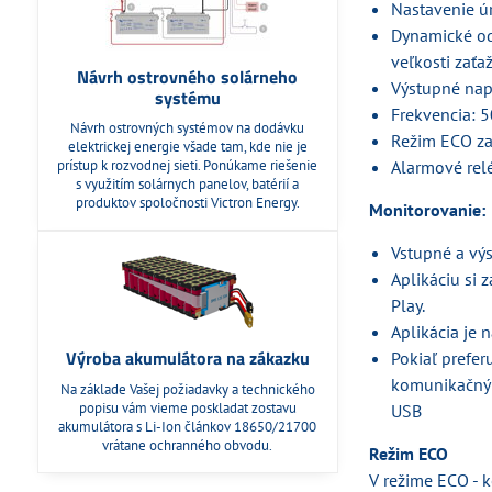
Nastavenie úr
Dynamické odp
veľkosti zaťa
Návrh ostrovného solárneho
Výstupné nap
systému
Frekvencia: 
Návrh ostrovných systémov na dodávku
Režim ECO za
elektrickej energie všade tam, kde nie je
Alarmové rel
prístup k rozvodnej sieti. Ponúkame riešenie
s využitím solárnych panelov, batérií a
produktov spoločnosti Victron Energy.
Monitorovanie:
Vstupné a výs
Aplikáciu si
Play.
Aplikácia je 
Výroba akumulátora na zákazku
Pokiaľ prefe
komunikačným
Na základe Vašej požiadavky a technického
popisu vám vieme poskladat zostavu
USB
akumulátora s Li-Ion článkov 18650/21700
vrátane ochranného obvodu.
Režim ECO
V režime ECO - 