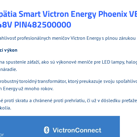
ätia Smart Victron Energy Phoenix VE
48V PIN482500000
hlivosť profesionálnych meničov Victron Energy s plnou zárukou 
cí výkon
na spustenie záťaží, ako sú výkonové meniče pre LED lampy, hal
 náradie.
obustný toroidný transformátor, ktorý preukazuje svoju spoľahlivo
n Energy už mnoho rokov.
 proti skratu a chránené proti prehriatiu, či už v dôsledku preťaž
kolia.