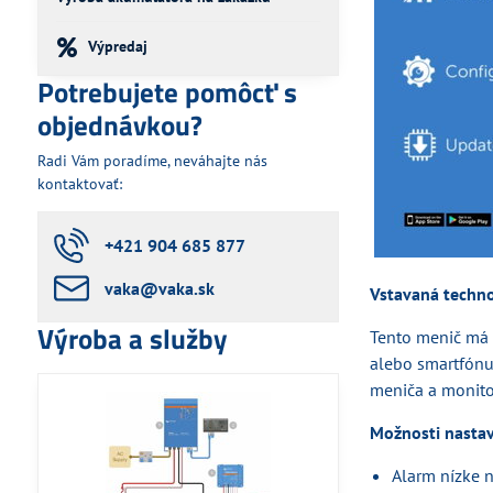
Výpredaj
Potrebujete pomôcť s
objednávkou?
Radi Vám poradíme, neváhajte nás
kontaktovať:
+421 904 685 877
vaka​@vaka​.sk
Vstavaná techno
Výroba a služby
Tento menič má 
alebo smartfónu
meniča a monito
Možnosti nastav
Alarm nízke n