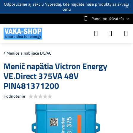
Odporúčame aj sekciu
Výpredaj
, kde nájdete naše produkty za skvelú
✕
cenu
Panel používateľa
Meniče a nabíjače DC/AC
Menič napätia Victron Energy
VE.Direct 375VA 48V
PIN481371200
Hodnotenie