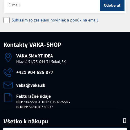
Odoberať
Súhlasim so zasielaní noviniek a ponúk na email
Kontakty VAKA-SHOP
VAKA SMART IDEA
Hlavná 51/23, 044 31 Sokoľ, SK
+421 904 685 877
vaka​@vaka​.sk
Fakturačné údaje
IČO:
10699104
DIČ:
1030726543
IČ DPH:
SK1030726543
Všetko k nákupu