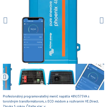
Profesionálný programovateľný menič napätia 48V/375VA s
toroidným transformátorom, s ECO módom a rozhraním VE.Direct.
Záruka 5 rokov.
Čítajte viac