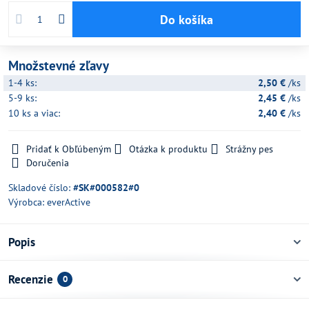
Do košíka
Množstevné zľavy
1-4
ks:
2,50 €
/ks
5-9
ks:
2,45 €
/ks
10
ks
a viac
:
2,40 €
/ks
Pridať k Obľúbeným
Otázka k produktu
Strážny pes
Doručenia
Skladové číslo:
#SK#000582#0
Výrobca:
everActive
Popis
Recenzie
0