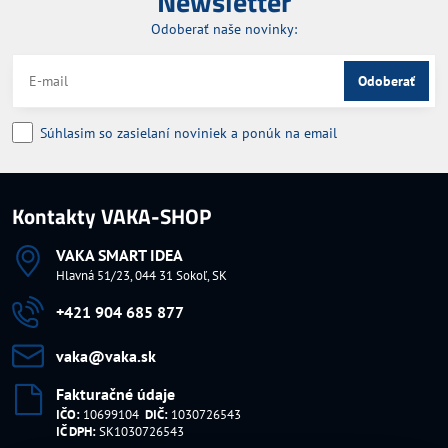
Newsletter
Odoberať naše novinky:
Odoberať
Súhlasim so zasielaní noviniek a ponúk na email
Kontakty VAKA-SHOP
VAKA SMART IDEA
Hlavná 51/23, 044 31 Sokoľ, SK
+421 904 685 877
vaka​@vaka​.sk
Fakturačné údaje
IČO:
10699104
DIČ:
1030726543
IČ DPH:
SK1030726543