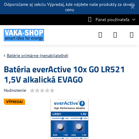
Odporúčame aj sekciu
Výpredaj
, kde nájdete naše produkty za skvelú
✕
cenu
Panel používateľa
Batérie primárne (nenabíjateľné)
Batéria everActive 10x G0 LR521
1,5V alkalická EVAG0
Hodnotenie
VÝPREDAJ