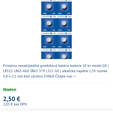
Primárna nenabíjateľná gombíková batéria balenie 10 ks model G0 (
LR521 LR63 AG0 SR63 379 L521 G0 ) alkalicka napätie 1,5V rozmer
5,0 x 2,1 mm kód výrobcu EVAG0
Čítajte viac
Skladom
2,50 €
2,03 €
bez DPH