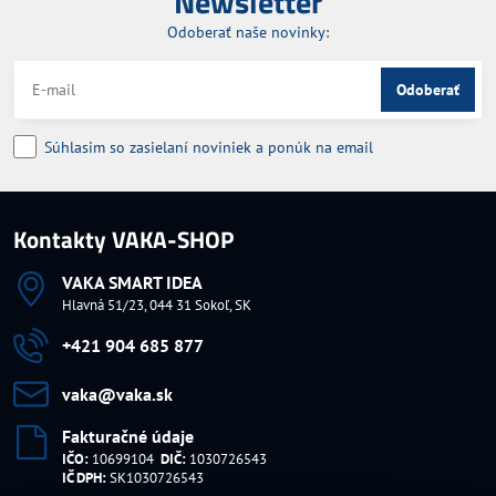
Newsletter
Odoberať naše novinky:
Odoberať
Súhlasim so zasielaní noviniek a ponúk na email
Kontakty VAKA-SHOP
VAKA SMART IDEA
Hlavná 51/23, 044 31 Sokoľ, SK
+421 904 685 877
vaka​@vaka​.sk
Fakturačné údaje
IČO:
10699104
DIČ:
1030726543
IČ DPH:
SK1030726543