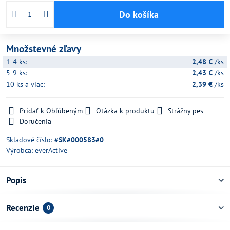
Do košíka
Množstevné zľavy
1-4
ks:
2,48 €
/ks
5-9
ks:
2,43 €
/ks
10
ks
a viac
:
2,39 €
/ks
Pridať k Obľúbeným
Otázka k produktu
Strážny pes
Doručenia
Skladové číslo:
#SK#000583#0
Výrobca:
everActive
Popis
Recenzie
0