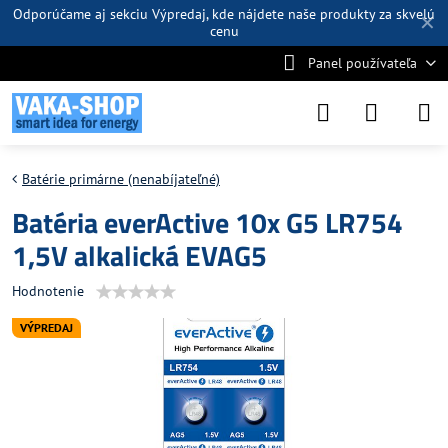
Odporúčame aj sekciu
Výpredaj
, kde nájdete naše produkty za skvelú
✕
cenu
Panel používateľa
Batérie primárne (nenabíjateľné)
Batéria everActive 10x G5 LR754
1,5V alkalická EVAG5
Hodnotenie
VÝPREDAJ