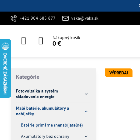
+421 904 685 877
vaka@vaka.sk
Nákupný košík
0 €
VÝPREDAJ
Kategórie
Fotovoltaika a systém
skladovania energie
Malé batérie, akumulátory a
nabíjačky
Batérie primárne (nenabíjateľné)
Akumulátory bez ochrany