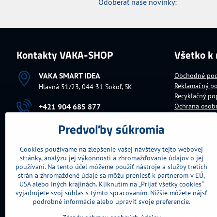
Odoberať naše novinky:
Kontakty VAKA-SHOP
Všetko k
VAKA SMART IDEA
Obchodné po
Reklamačný p
Hlavná 51/23, 044 31 Sokoľ, SK
Recyklačný po
+421 904 685 877
Ochrana osob
Platba za tova
Predvoľby súkromia
Doručenie tov
vaka​@vaka​.sk
Cookies používame na zlepšenie vašej návštevy tejto webovej
Fakturačné údaje
stránky, analýzu jej výkonnosti a zhromažďovanie údajov o jej
IČO:
10699104
DIČ:
1030726543
používaní. Na tento účel môžeme použiť nástroje a služby tretích
IČ DPH:
SK1030726543
strán a zhromaždené údaje sa môžu preniesť k partnerom v EÚ,
USA alebo iných krajinách. Kliknutím na „Prijať všetky cookies“
vyjadrujete svoj súhlas s týmto spracovaním. Nižšie môžete nájsť
podrobné informácie alebo upraviť svoje preferencie.