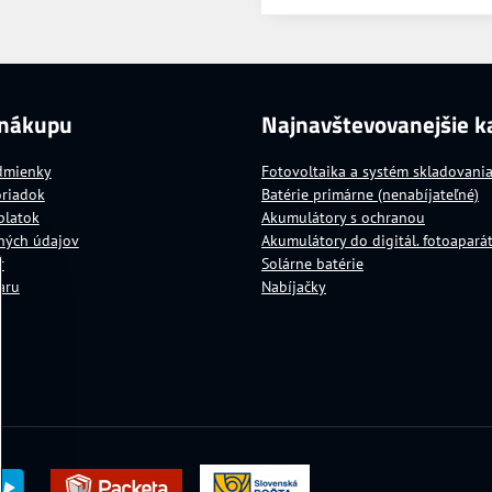
 nákupu
Najnavštevovanejšie k
dmienky
Fotovoltaika a systém skladovani
oriadok
Batérie primárne (nenabíjateľné)
platok
Akumulátory s ochranou
ných údajov
Akumulátory do digitál. fotoapará
r
Solárne batérie
aru
Nabíjačky