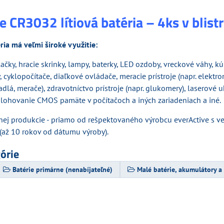
e CR3032 lítiová batéria – 4ks v blistr
ia má veľmi široké využitie:
lačky, hracie skrinky, lampy, baterky, LED ozdoby, vreckové váhy, 
, cyklopočítače, diaľkové ovládače, meracie prístroje (napr. elektro
lá, merače), zdravotníctvo prístroje (napr. glukomery), laserové 
álohovanie CMOS pamäte v počítačoch a iných zariadeniach a iné.
snej produkcie - priamo od rešpektovaného výrobcu everActive s v
(až 10 rokov od dátumu výroby).
górie
Batérie primárne (nenabíjateľné)
Malé batérie, akumulátory a