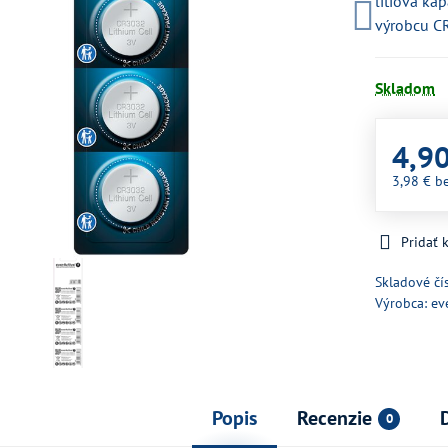
litiová ka
výrobcu 
Skladom
4,9
3,98 €
b
Pridať
Skladové čí
Výrobca:
ev
Popis
Recenzie
0