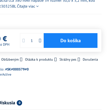
pacita cca 580 mAh napätie 3V rozmer 30,0 x 3,2 mm, kód
CR30325BL
Čítajte viac
0 €
Do košíka
ez DPH
 k Obľúbeným
Otázka k produktu
Strážny pes
Doručenia
slo:
#SK#000579#0
erActive
Diskusia
0