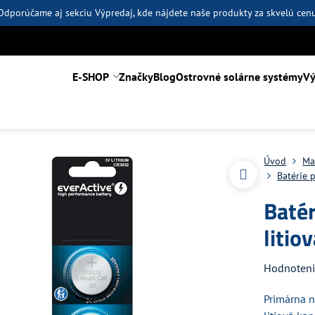
Odporúčame aj sekciu
Výpredaj
, kde nájdete naše produkty za skvelú cen
E-SHOP
Značky
Blog
Ostrovné solárne systémy
Vý
Úvod
Ma
Batérie 
Batér
liti
Hodnoten
Primárna 