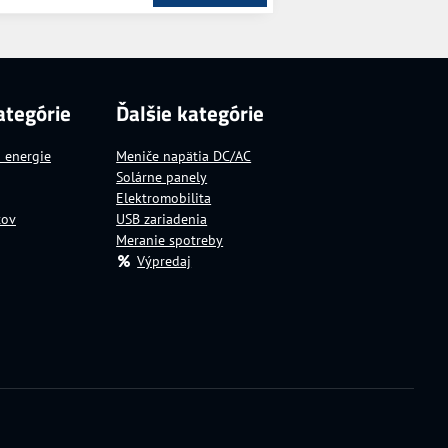
ategórie
Ďalšie kategórie
a energie
Meniče napätia DC/AC
Solárne panely
Elektromobilita
tov
USB zariadenia
Meranie spotreby
Výpredaj