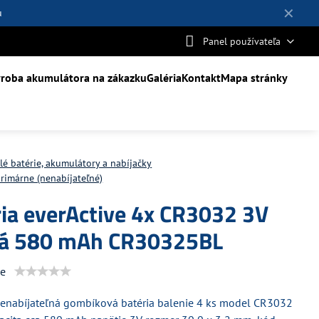
✕
u
Panel používateľa
roba akumulátora na zákazku
Galéria
Kontakt
Mapa stránky
lé batérie, akumulátory a nabíjačky
primárne (nenabíjateľné)
ia everActive 4x CR3032 3V
ová 580 mAh CR30325BL
ie
nenabíjateľná gombíková batéria balenie 4 ks model CR3032