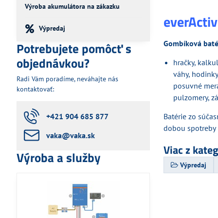
Výroba akumulátora na zákazku
everActiv
Výpredaj
Gombíková batér
Potrebujete pomôcť s
objednávkou?
hračky, kalku
váhy, hodinky
Radi Vám poradíme, neváhajte nás
posuvné merad
kontaktovať:
pulzomery, z
+421 904 685 877
Batérie zo súča
dobou spotreby 
vaka​@vaka​.sk
Viac z kate
Výroba a služby
Výpredaj