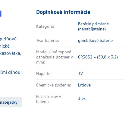
i
Doplnkové informácie
Batérie primárne
Kategória:
(nenabíjateľné)
kúpeľňové
Tvar batérie:
gombíkové batérie
nické
Model / iné typové
ukazovátka,
označenie (rozmer v
CR3032 = (30,0 x 3,2)
mm):
eľmi dlhou
Napätie:
3V
Chemické zloženie:
Lítiové
Počet kusov v
4 ks
balení:
 nabíjačky