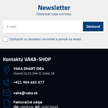
Newsletter
Odoberať naše novinky:
Odoberať
Súhlasim so zasielaní noviniek a ponúk na email
Kontakty VAKA-SHOP
VAKA SMART IDEA
Hlavná 51/23, 044 31 Sokoľ, SK
+421 904 685 877
vaka​@vaka​.sk
Fakturačné údaje
IČO:
10699104
DIČ:
1030726543