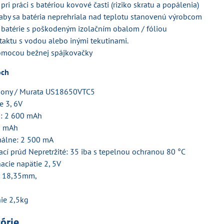
pri práci s batériou kovové časti (riziko skratu a popálenia)
 aby sa batéria neprehriala nad teplotu stanovenú výrobcom
 batérie s poškodeným izolačním obalom / fóliou
taktu s vodou alebo inými tekutinami.
omocou bežnej spájkovačky
och
Sony / Murata US18650VTC5
e 3, 6V
á: 2 600 mAh
0 mAh
málne: 2 500 mA
ací prúd Nepretržité: 35 iba s tepelnou ochranou 80 °C
acie napätie 2, 5V
r 18,35mm,
m
nie 2,5kg
górie