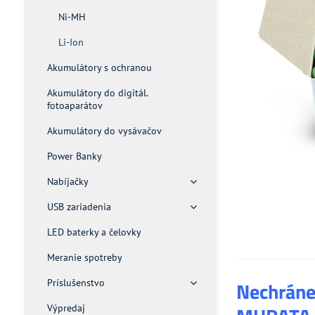
Ni-MH
Li-Ion
Akumulátory s ochranou
Akumulátory do digitál.
fotoaparátov
Akumulátory do vysávačov
Power Banky
Nabíjačky
USB zariadenia
LED baterky a čelovky
Meranie spotreby
Príslušenstvo
Nechránen
Výpredaj