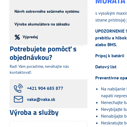
MURATA 
Návrh ostrovného solárneho systému
s vysokým maxim
strane prístroja
Výroba akumulátora na zákazku
UPOZORNENIE !!!
Výpredaj
prebitiu a hlbo
alebo BMS
.
Potrebujete pomôcť s
objednávkou?
Prípoj k batérii
Radi Vám poradíme, neváhajte nás
Datový list
kontaktovať:
Preventívne opa
+421 904 685 877
Na nabíjanie
napätí nepre
vaka​@vaka​.sk
Nenechajte ba
Nevybíjajte b
Výroba a služby
Nenabíjajte b
Neskratujte b