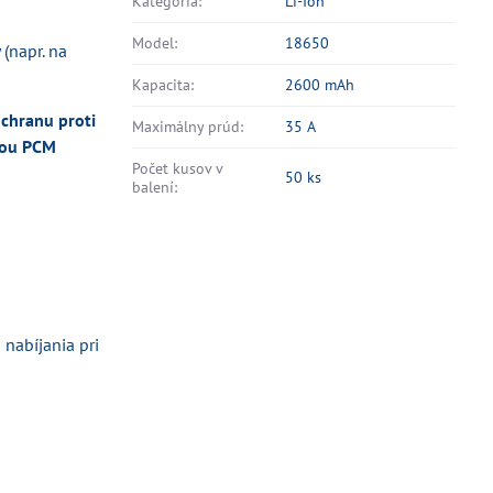
Kategória:
Li-Ion
Model:
18650
(napr. na
Kapacita:
2600 mAh
chranu proti
Maximálny prúd:
35 A
anou PCM
Počet kusov v
50 ks
balení:
nabíjania pri