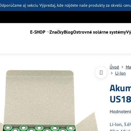
Odporúčame aj sekciu
Výpredaj
, kde nájdete naše produkty za skvelú cen
E-SHOP
Značky
Blog
Ostrovné solárne systémy
Vý
Úvod
Ma
Li-Ion
Akum
US18
Hodnoten
Li-Ion, 3.