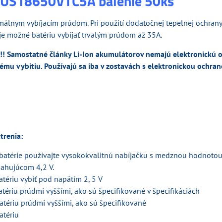
US18650VTC5A balenie 50ks
álnym vybíjacím prúdom. Pri použití dodatočnej tepelnej ochrany 
) je možné batériu vybíjať trvalým prúdom až 35A.
 Samostatné články Li-Ion akumulátorov nemajú elektronickú o
kému vybitiu.
Používajú sa iba v zostavách s elektronickou ochr
trenia:
 batérie používajte vysokokvalitnú nabíjačku s medznou hodnotou 
sahujúcom 4,2 V.
tériu vybiť pod napätím 2, 5 V
atériu prúdmi vyššími, ako sú špecifikované v špecifikáciách
atériu prúdmi vyššími, ako sú špecifikované
atériu