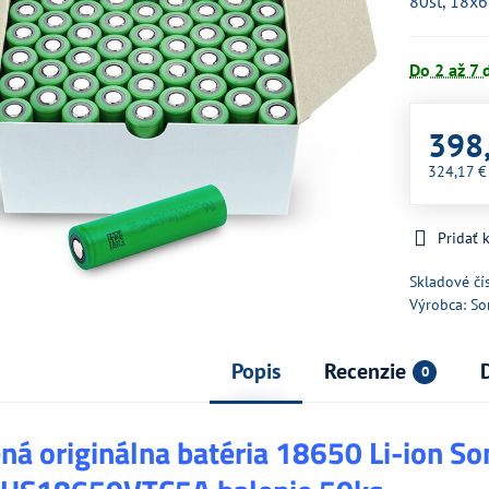
80st, 18x
Do 2 až 7 
398
324,17 
Pridať
Skladové čí
Výrobca:
So
Popis
Recenzie
0
á originálna batéria 18650 Li-ion So