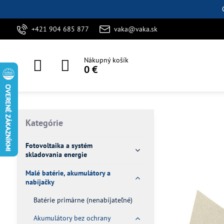
+421 904 685 877
vaka@vaka.sk
Nákupný košík
0 €
Kategórie
Fotovoltaika a systém
skladovania energie
Malé batérie, akumulátory a
nabíjačky
Batérie primárne (nenabíjateľné)
Akumulátory bez ochrany