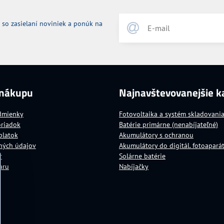
 so zasielaní noviniek a ponúk na
 nákupu
Najnavštevovanejšie k
dmienky
Fotovoltaika a systém skladovani
oriadok
Batérie primárne (nenabíjateľné)
platok
Akumulátory s ochranou
ných údajov
Akumulátory do digitál. fotoapará
r
Solárne batérie
aru
Nabíjačky