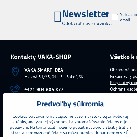
Newsletter
Súhlasim
email
Odoberať naše novinky:
Kontakty VAKA-SHOP
Všetko k
VAKA SMART IDEA
Obchodné po
Reklamačný p
Hlavná 51/23, 044 31 Sokoľ, SK
Recyklačný po
+421 904 685 877
Ochrana osob
Platba za tova
Predvoľby súkromia
Doručenie tov
vaka​@vaka​.sk
Cookies používame na zlepšenie vašej návštevy tejto webovej
Fakturačné údaje
stránky, analýzu jej výkonnosti a zhromažďovanie údajov o jej
IČO:
10699104
DIČ:
1030726543
používaní. Na tento účel môžeme použiť nástroje a služby tretích
IČ DPH:
SK1030726543
strán a zhromaždené údaje sa môžu preniesť k partnerom v EÚ,