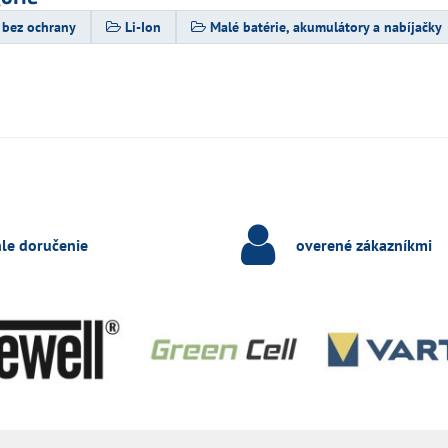
 bez ochrany
Li-Ion
Malé batérie, akumulátory a nabíjačky
hle doručenie
overené zákazníkmi