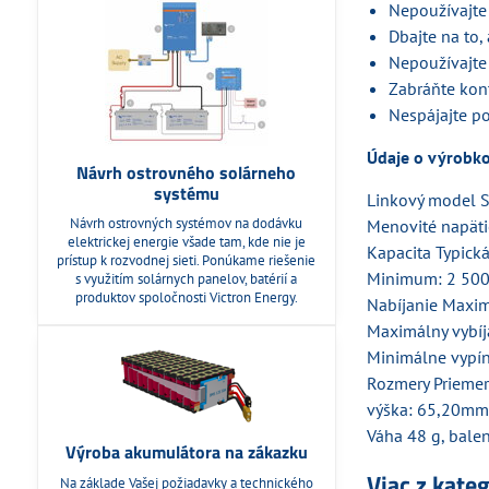
Nepoužívajte 
Dbajte na to,
Nepoužívajte
Zabráňte kon
Nespájajte p
Údaje o výrobk
Návrh ostrovného solárneho
systému
Linkový model 
Návrh ostrovných systémov na dodávku
Menovité napäti
elektrickej energie všade tam, kde nie je
Kapacita Typick
prístup k rozvodnej sieti. Ponúkame riešenie
Minimum: 2 50
s využitím solárnych panelov, batérií a
produktov spoločnosti Victron Energy.
Nabíjanie Maxi
Maximálny vybíj
Minimálne vypín
Rozmery Prieme
výška: 65,20m
Váha 48 g, bale
Výroba akumulátora na zákazku
Viac z kate
Na základe Vašej požiadavky a technického