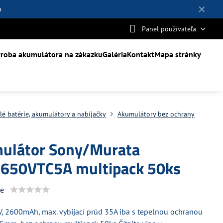
✕
u
Panel používateľa
roba akumulátora na zákazku
Galéria
Kontakt
Mapa stránky
lé batérie, akumulátory a nabíjačky
Akumulátory bez ochrany
ulátor Sony/Murata
650VTC5A multipack 50ks
ie
6V, 2600mAh, max. vybíjací prúd 35A iba s tepelnou ochranou