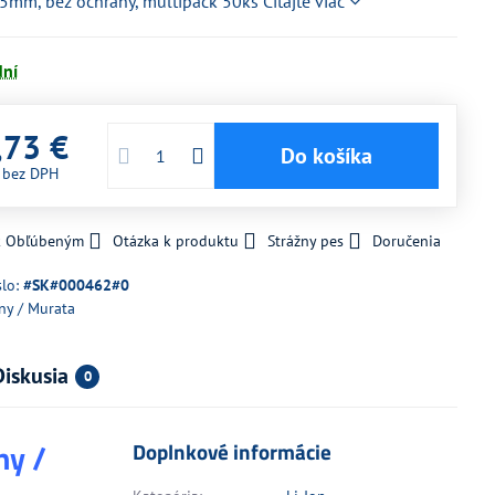
65mm, bez ochrany, multipack 50ks
Čítajte viac
dní
,73 €
Do košíka
€
bez DPH
 k Obľúbeným
Otázka k produktu
Strážny pes
Doručenia
slo:
#SK#000462#0
ny / Murata
Diskusia
0
ny /
Doplnkové informácie