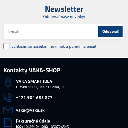
Newsletter
Odoberať naše novinky:
Odoberať
Súhlasim so zasielaní noviniek a ponúk na email
Kontakty VAKA-SHOP
VAKA SMART IDEA
Hlavná 51/23, 044 31 Sokoľ, SK
+421 904 685 877
vaka​@vaka​.sk
Fakturačné údaje
IČO:
10699104
DIČ:
1030726543