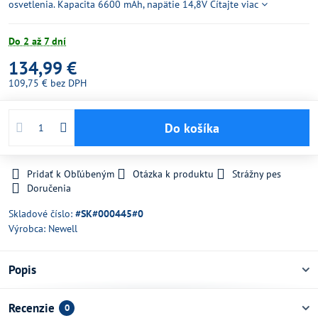
osvetlenia. Kapacita 6600 mAh, napätie 14,8V
Čítajte viac
Do 2 až 7 dní
134,99 €
109,75 €
bez DPH
Do košíka
Pridať k Obľúbeným
Otázka k produktu
Strážny pes
Doručenia
Skladové číslo:
#SK#000445#0
Výrobca:
Newell
Popis
Recenzie
0