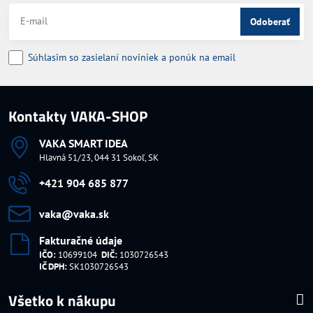
Odoberať
Súhlasim so zasielaní noviniek a ponúk na email
Kontakty VAKA-SHOP
VAKA SMART IDEA
Hlavná 51/23, 044 31 Sokoľ, SK
+421 904 685 877
vaka​@vaka​.sk
Fakturačné údaje
IČO:
10699104
DIČ:
1030726543
IČ DPH:
SK1030726543
Všetko k nákupu