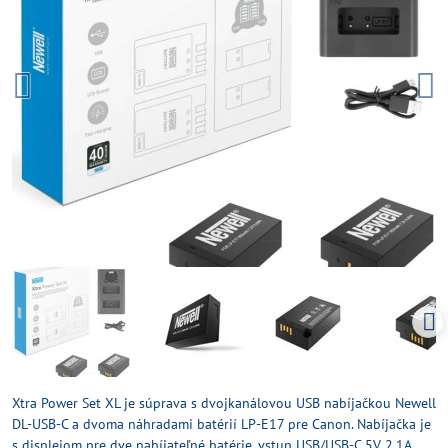
Xtra Power Set XL je súprava s dvojkanálovou USB nabíjačkou Newell
DL-USB-C a dvoma náhradami batérií LP-E17 pre Canon. Nabíjačka je
s displejom pre dve nabíjateľné batérie, vstup USB/USB-C 5V 2.1A,