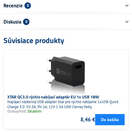
Recenzie
0
Diskusia
0
Súvisiace produkty
XTAR QC3.0 rýchlo nabíjací adaptér EU 1x USB 18W
Napájací nástenný USB adaptér Xtar pre rýchle nabíjanie 1xUSB Quick
Charge 3.0: 5V-3A, 9V-2A, 12V-1.5A 18W čiernej farby
Dostupnosť:
Skladom
8,46 €
Do košíka