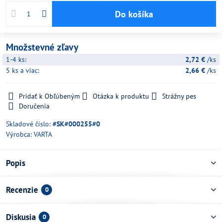
Do košíka
Množstevné zľavy
1-4
ks:
2,72 €
/ks
5
ks
a viac
:
2,66 €
/ks
Pridať k Obľúbeným
Otázka k produktu
Strážny pes
Doručenia
Skladové číslo:
#SK#000255#0
Výrobca:
VARTA
Popis
Recenzie
0
Diskusia
0