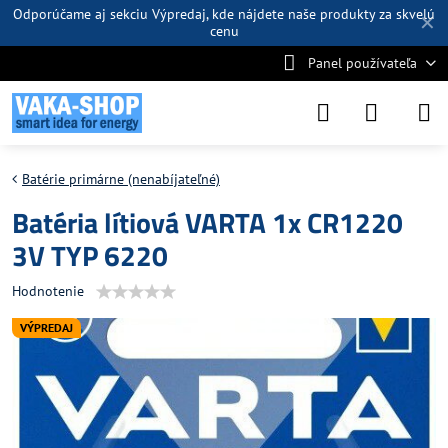
Odporúčame aj sekciu
Výpredaj
, kde nájdete naše produkty za skvelú
✕
cenu
Panel používateľa
Batérie primárne (nenabíjateľné)
Batéria lítiová VARTA 1x CR1220
3V TYP 6220
Hodnotenie
VÝPREDAJ