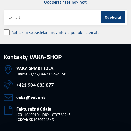
Odoberať naše novinky:
Odoberať
Súhlasim so zasielaní noviniek a ponúk na email
Kontakty VAKA-SHOP
VAKA SMART IDEA
Hlavná 51/23, 044 31 Sokoľ, SK
+421 904 685 877
vaka​@vaka​.sk
Fakturačné údaje
IČO:
10699104
DIČ:
1030726543
IČ DPH:
SK1030726543