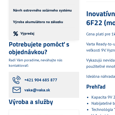
Návrh ostrovného solárneho systému
Inovatív
6F22 (mo
Výroba akumulátora na zákazku
Výpredaj
Cena platí pre 1k
Potrebujete pomôcť s
Varta Ready-to-
objednávkou?
veľkosti 9V. Vyz
Vykazujú nevídan
Radi Vám poradíme, neváhajte nás
kontaktovať:
použiteľné mnoho
Ideálna náhrada 
+421 904 685 877
Prehľad
vaka​@vaka​.sk
Kapacita 9V
Výroba a služby
Nabíjateľné 
Technológia "