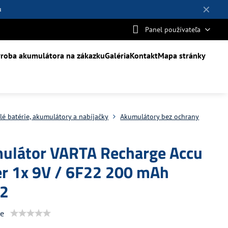
✕
u
Panel používateľa
roba akumulátora na zákazku
Galéria
Kontakt
Mapa stránky
lé batérie, akumulátory a nabíjačky
Akumulátory bez ochrany
ulátor VARTA Recharge Accu
r 1x 9V / 6F22 200 mAh
2
ie