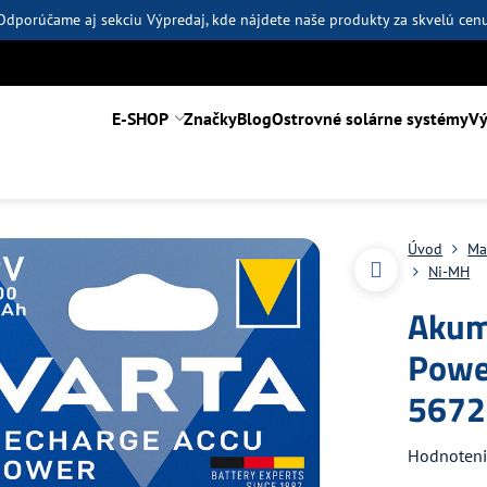
Odporúčame aj sekciu
Výpredaj
, kde nájdete naše produkty za skvelú cen
E-SHOP
Značky
Blog
Ostrovné solárne systémy
Vý
Úvod
Ma
Ni-MH
Akum
Powe
5672
Hodnoten