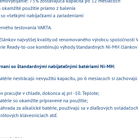
samovybíjanie: 75% zostávajúca kapacita po 12 mesiacoch*
 okamžité použitie priamo z balenia
 so všetkými nabíjačkami a zariadeniami
terného testovania VARTA.
článkov najvyššej kvality od renomovaného výrobcu spoločnosti V
érie Ready-to-use kombinujú výhody štandardných Ni-MH článkov 
vnaní so štandardnými nabíjateľnými batériami Ni-MH:
atérie nestrácajú nevyužitú kapacitu, po 6 mesiacoch si zachovaj
 pracujte v chlade, dokonca aj pri -10. Teplote;
atérie sú okamžite pripravené na použitie;
áhrada za alkalické batérie, používajú sa v diaľkových ovládačoch
rôtových klávesniciach atď.