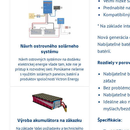
Veľmi nízke 
Prednabité na
Kompatibilný
* Na základe in
Nová generácia 
Nabíjateľné bat
Návrh ostrovného solárneho
systému
batérií.
Návrh ostrovných systémov na dodávku
Rozdiely v poro
elektrickej energie všade tam, kde nie je
prístup k rozvodnej sieti. Ponúkame riešenie
Nabíjateľné b
s využitím solárnych panelov, batérií a
produktov spoločnosti Victron Energy.
záťaže
Bez problémov
Nabíjateľné b
Ideálne ako n
myšiach/bezd
Výroba akumulátora na zákazku
Špecifikácia:
Na základe Vašej požiadavky a technického