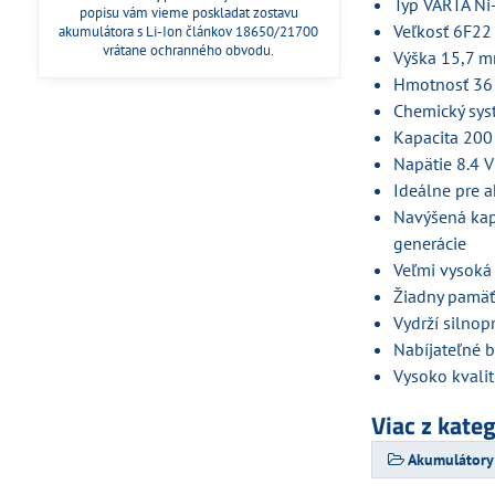
Typ VARTA N
popisu vám vieme poskladat zostavu
Veľkosť 6F22
akumulátora s Li-Ion článkov 18650/21700
vrátane ochranného obvodu.
Výška 15,7 
Hmotnosť 36
Chemický sys
Kapacita 20
Napätie 8.4 V
Ideálne pre a
Navýšená kapa
generácie
Veľmi vysoká 
Žiadny pamäť
Vydrží silnop
Nabíjateľné b
Vysoko kvali
Viac z kate
Akumulátory