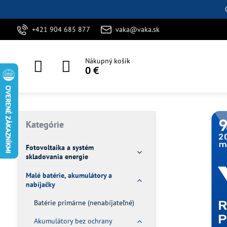
+421 904 685 877
vaka@vaka.sk
Nákupný košík
0 €
Kategórie
Fotovoltaika a systém
skladovania energie
Malé batérie, akumulátory a
nabíjačky
Batérie primárne (nenabíjateľné)
Akumulátory bez ochrany