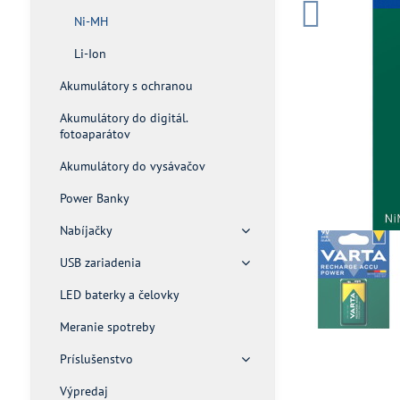
Ni-MH
Li-Ion
Akumulátory s ochranou
Akumulátory do digitál.
fotoaparátov
Akumulátory do vysávačov
Power Banky
Nabíjačky
USB zariadenia
LED baterky a čelovky
Meranie spotreby
Príslušenstvo
Výpredaj