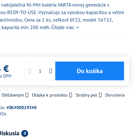
 nabíjateľná Ni-MH batéria VARTA novej generácie s
iou REDY-TO-USE. Vyznačujú sa vysokou kapacitou a veľmi
anlivosťou. Cena za 1 ks, veľkosť 6F22, model 56722,
, kapacita min 200 mAh.
Čítajte viac
6 €
Do košíka
z DPH
 k Obľúbeným
Otázka k produktu
Strážny pes
Doručenia
slo:
#SK#000193#0
RTA
Diskusia
0