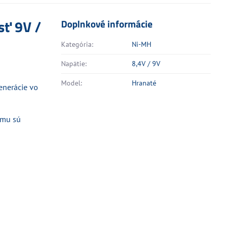
sť 9V /
Doplnkové informácie
Kategória:
Ni-MH
Napätie:
8,4V / 9V
Model:
Hranaté
enerácie vo
omu sú