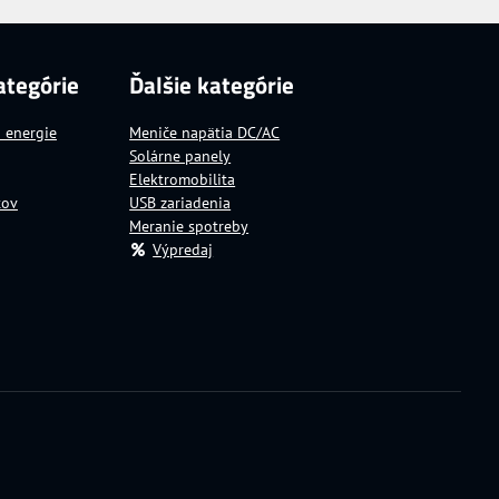
ategórie
Ďalšie kategórie
a energie
Meniče napätia DC/AC
Solárne panely
Elektromobilita
tov
USB zariadenia
Meranie spotreby
Výpredaj