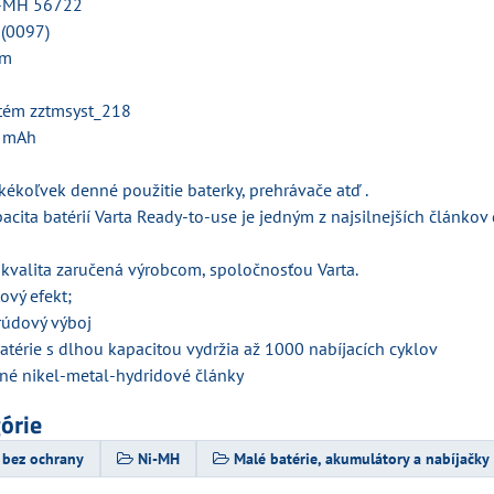
i-MH 56722
 (0097)
mm
tém zztmsyst_218
0 mAh
kékoľvek denné použitie baterky, prehrávače atď .
cita batérií Varta Ready-to-use je jedným z najsilnejších článkov 
kvalita zaručená výrobcom, spoločnosťou Varta.
ový efekt;
rúdový výboj
atérie s dlhou kapacitou vydržia až 1000 nabíjacích cyklov
tné nikel-metal-hydridové články
górie
 bez ochrany
Ni-MH
Malé batérie, akumulátory a nabíjačky