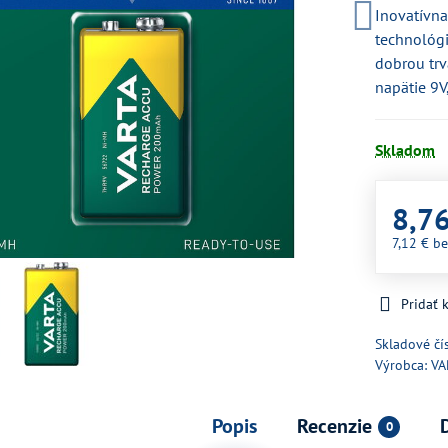
Inovatívna
technológ
dobrou trv
napätie 9V
Skladom
8,7
7,12 €
be
Pridať
Skladové čí
Výrobca:
VA
Popis
Recenzie
0