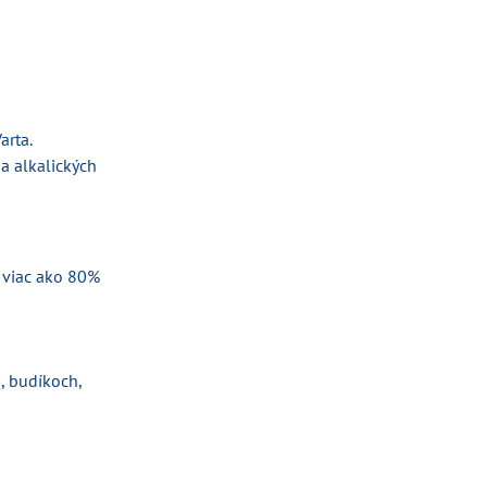
arta.
a alkalických
ú viac ako 80%
, budíkoch,