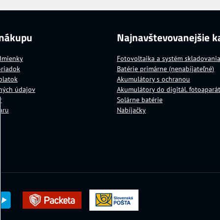
 nákupu
Najnavštevovanejšie k
dmienky
Fotovoltaika a systém skladovani
oriadok
Batérie primárne (nenabíjateľné)
platok
Akumulátory s ochranou
ných údajov
Akumulátory do digitál. fotoapará
r
Solárne batérie
aru
Nabíjačky