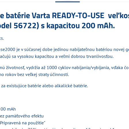
ne batérie Varta READY-TO-USE veľko
del 56722) s kapacitou 200 mAh.
s.
use2000 je v súčasnej dobe jedinou nabíjateľnou batériou novej g
načujú sa vysokou kapacitou a veľmi dobrou trvanlivosťou.
ú životnosť, vydržia až 1000 cyklov nabíjania/vybíjania, vďaka č
 rokov bez veľkej straty účinnosti.
za existujúce batérie alebo alkalické batérie.
 200 mAh
bez pamäťového efektu
Pripravená na použitie"