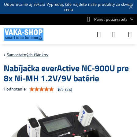
Odporúčame aj sekciu
Výpredaj
, kde nájdete naše produkty za skvelú
✕
cenu
Panel používateľa
Samostatných článkov
Nabíjačka everActive NC-900U pre
8x Ni-MH 1.2V/9V batérie
Hodnotenie
5
/
5
(
2
x)