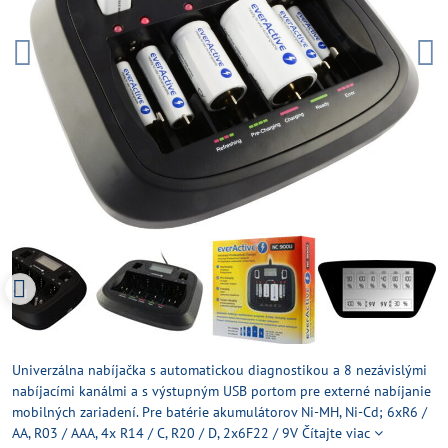
Univerzálna nabíjačka s automatickou diagnostikou a 8 nezávislými
nabíjacími kanálmi a s výstupným USB portom pre externé nabíjanie
mobilných zariadení. Pre batérie akumulátorov Ni-MH, Ni-Cd; 6xR6 /
AA, R03 / AAA, 4x R14 / C, R20 / D, 2x6F22 / 9V
Čítajte viac