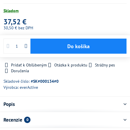
Skladom
37,52 €
30,50 €
bez DPH
Do košíka
Pridať k Obľúbeným
Otázka k produktu
Strážny pes
Doručenia
Skladové číslo:
#SK#000134#0
Výrobca:
everActive
Popis
Recenzie
0