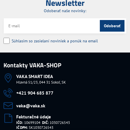
Newsletter
Odoberať naše novinky:
Odoberať
Súhlasim so zasielaní noviniek a ponúk na email
Kontakty VAKA-SHOP
VAKA SMART IDEA
Hlavná 51/23, 044 31 Sokoľ, SK
+421 904 685 877
vaka​@vaka​.sk
Fakturačné údaje
IČO:
10699104
DIČ:
1030726543
IČ DPH:
SK1030726543