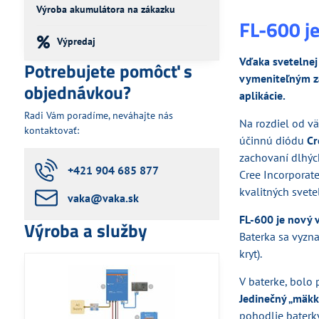
Výroba akumulátora na zákazku
FL-600 j
Výpredaj
Vďaka svetelnej
Potrebujete pomôcť s
vymeniteľným za 
objednávkou?
aplikácie.
Radi Vám poradíme, neváhajte nás
Na rozdiel od v
kontaktovať:
účinnú diódu
Cr
zachovaní dlhých
+421 904 685 877
Cree Incorporat
kvalitných svete
vaka​@vaka​.sk
FL-600 je nový 
Výroba a služby
Baterka sa vyzna
kryt).
V baterke, bolo 
Jedinečný „mäkk
pohodlie baterk