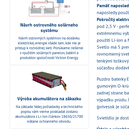
Pamäť naposled
naposledy použi
Pokročilý elekt
Návrh ostrovného solárneho
pod 2,5 V - per
systému
extrémnemu vybit
Návrh ostrovných systémov na dodávku
použití Li-ion a
elektrickej energie všade tam, kde nie je
Svetlo má 5 pre
prístup k rozvodnej sieti. Ponúkame riešenie
s využitím solárnych panelov, batérií a
rovnomerný svete
produktov spoločnosti Victron Energy.
tenkými toškový
súčasťou dodávky
Puzdro baterky 
gumovým O-krúž
zadnej strane b
Výroba akumulátora na zákazku
výpadku prúdu. 
(prívesok je súča
Na základe Vašej požiadavky a technického
popisu vám vieme poskladat zostavu
akumulátora s Li-Ion článkov 18650/21700
Svietidlo je dos
vrátane ochranného obvodu.