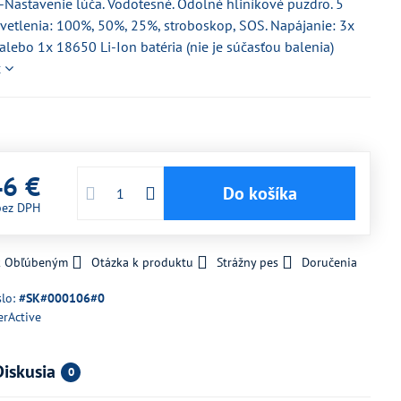
-Nastavenie lúča. Vodotesné. Odolné hliníkové puzdro. 5
vetlenia: 100%, 50%, 25%, stroboskop, SOS. Napájanie: 3x
alebo 1x 18650 Li-Ion batéria (nie je súčasťou balenia)
c
46 €
Do košíka
bez DPH
 k Obľúbeným
Otázka k produktu
Strážny pes
Doručenia
slo:
#SK#000106#0
erActive
Diskusia
0