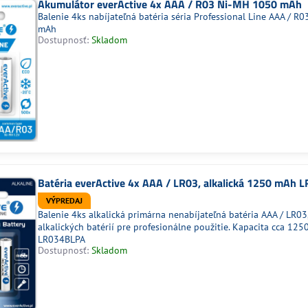
Akumulátor everActive 4x AAA / R03 Ni-MH 1050 mAh
Balenie 4ks nabíjateľná batéria séria Professional Line AAA / 
mAh
Dostupnosť:
Skladom
Batéria everActive 4x AAA / LR03, alkalická 1250 mAh
VÝPREDAJ
Balenie 4ks alkalická primárna nenabíjateľná batéria AAA / LR03
alkalických batérií pre profesionálne použitie. Kapacita cca 12
LR034BLPA
Dostupnosť:
Skladom