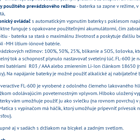
y použitého prevádzkového režimu
- baterka sa zapne v režime, 
tá,
ronický ovládač
s automatickým vypnutím baterky s poklesom napät
fektne funguje s opakovane použiteľnými akumulátormi, čím zabra
iu - baterka sa stará o maximálnu životnosť a poskytuje ďalšiu b
 Ni -MH lítium-iónové batérie.
vádzkových režimov: 100%, 50%, 25%, blikanie a SOS, šošovka, kt
lný tok a schopnosť plynulo nastavovať svetelný lúč. FL-600 je n
mi batériami R03 / AAA alebo zmierením Li-Ion článkom 18650 (n
). Na napájanie baterky je možné použiť alkalické aj nabíjateľné b
Everactive FL-600 je vyrobené z odolného čierneho lakovaného hl
kom odolávajúcim poveternostným vplyvom. Hlboko uložený vy
aterky vám umožňuje použiť ju ako sviečku (na rovnom povrchu) v
Matica s vypínačom má háčik, ktorý umožňuje pripevniť prívesok n
sťou).
tupné aj v sadách s držiakom na bicykel a zadným svetlom.