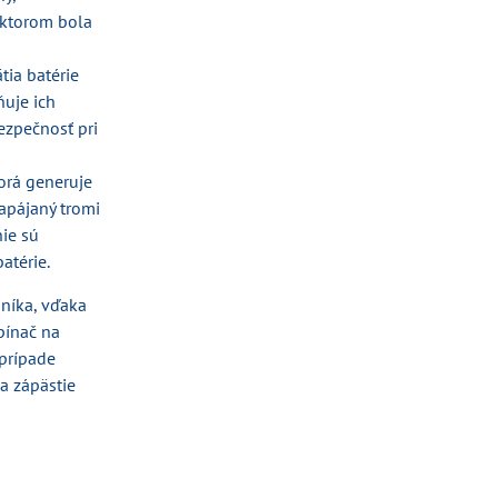
v ktorom bola
ia batérie
ňuje ich
ezpečnosť pri
orá generuje
apájaný tromi
ie sú
atérie.
iníka, vďaka
pínač na
 prípade
a zápästie