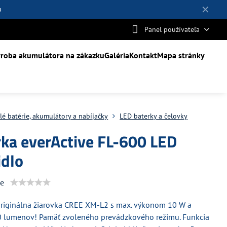
✕
u
Panel používateľa
roba akumulátora na zákazku
Galéria
Kontakt
Mapa stránky
lé batérie, akumulátory a nabíjačky
LED baterky a čelovky
rka everActive FL-600 LED
idlo
ie
riginálna žiarovka CREE XM-L2 s max. výkonom 10 W a
0 lumenov! Pamäť zvoleného prevádzkového režimu. Funkcia