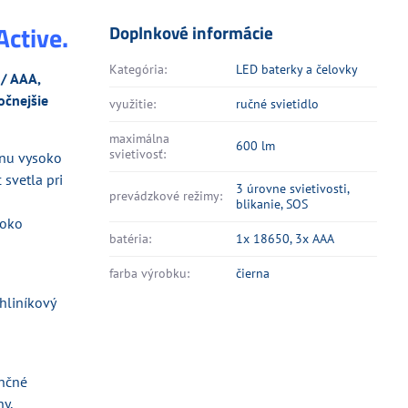
ctive.
Doplnkové informácie
Kategória:
LED baterky a čelovky
 / AAA,
očnejšie
využitie:
ručné svietidlo
maximálna
600 lm
svietivosť:
lnu vysoko
 svetla pri
3 úrovne svietivosti,
prevádzkové režimy:
blikanie, SOS
soko
batéria:
1x 18650, 3x AAA
farba výrobku:
čierna
hliníkový
enčné
hy,