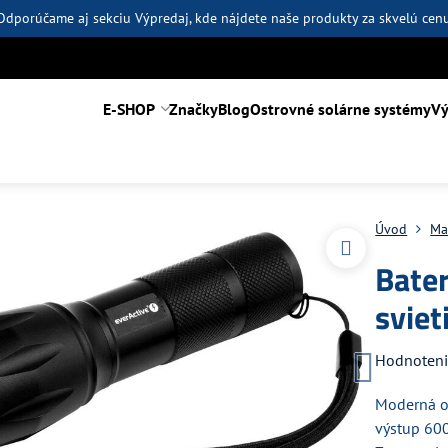
Odporúčame aj sekciu
Výpredaj
, kde nájdete naše produkty za skvelú cen
E-SHOP
Značky
Blog
Ostrovné solárne systémy
Vý
Úvod
Ma
Bate
sviet
Hodnoten
Moderná o
výstup 60