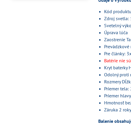
Údaje o výrobk
Kód produktu
Zdroj svetla
Svetelný výk
Úprava lúča
Zaostrenie T
Prevádzkové 
Pre články: 3
Batérie nie s
Kryt baterky 
Odolný proti 
Rozmery Dĺž
Priemer tela:
Priemer hlav
Hmotnosť bez 
Záruka 2 rok
Balenie obsahuj