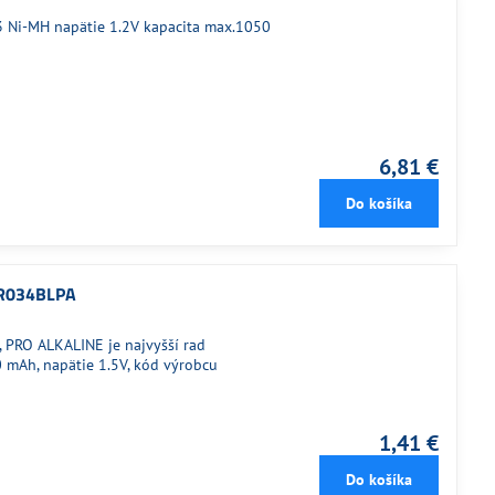
R03 Ni-MH napätie 1.2V kapacita max.1050
6,81 €
Do košíka
 LR034BLPA
, PRO ALKALINE je najvyšší rad
50 mAh, napätie 1.5V, kód výrobcu
1,41 €
Do košíka