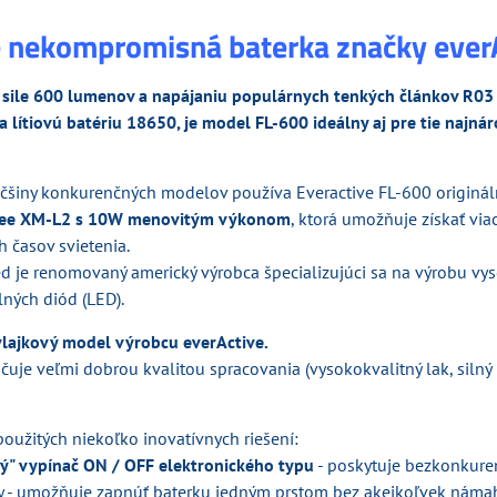
e nekompromisná baterka značky everA
 sile 600 lumenov a napájaniu populárnych tenkých článkov R03
lítiovú batériu 18650, je model FL-600 ideálny aj pre tie najnár
äčšiny konkurenčných modelov používa Everactive FL-600 originá
ee XM-L2 s 10W menovitým výkonom
, ktorá umožňuje získať viac
 časov svietenia.
ed je renomovaný americký výrobca špecializujúci sa na výrobu vy
lných diód (LED).
vlajkový model výrobcu everActive.
čuje veľmi dobrou kvalitou spracovania (vysokokvalitný lak, silný 
použitých niekoľko inovatívnych riešení:
ý" vypínač ON / OFF elektronického typu
- poskytuje bezkonkur
y - umožňuje zapnúť baterku jedným prstom bez akejkoľvek náma