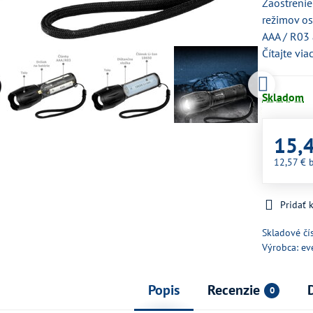
Zaostrenie
režimov os
AAA / R03 
Čítajte via
Skladom
15,
12,57 €
Pridať
Skladové čí
Výrobca:
ev
Popis
Recenzie
0