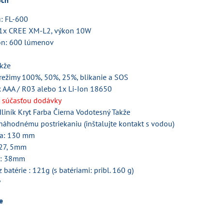
och
: FL-600
: 1x CREE XM-L2, výkon 10W
on: 600 lúmenov
akže
režimy 100%, 50%, 25%, blikanie a SOS
x AAA / R03 alebo 1x Li-Ion 18650
ú súčasťou dodávky
Hliník Kryt Farba Čierna Vodotesný Takže
náhodnému postriekaniu (inštalujte kontakt s vodou)
ka: 130 mm
 27, 5mm
y: 38mm
batérie : 121g (s batériami: pribl. 160 g)
y
e