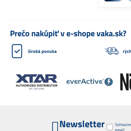
Prečo nakúpiť v e-shope vaka.sk?
široká ponuka
rýc
Newsletter
Súhlasim
email