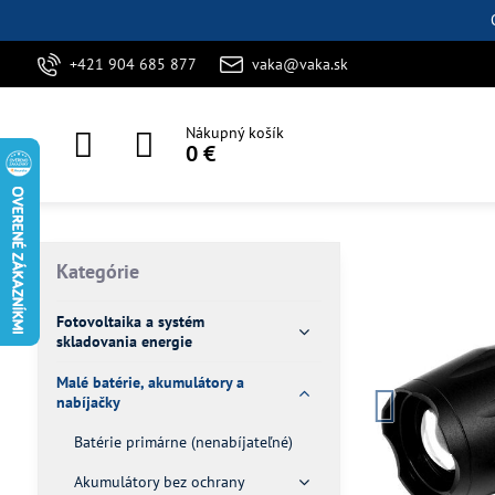
+421 904 685 877
vaka@vaka.sk
Nákupný košík
0 €
Kategórie
Fotovoltaika a systém
skladovania energie
Malé batérie, akumulátory a
nabíjačky
Batérie primárne (nenabíjateľné)
Akumulátory bez ochrany