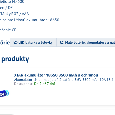
ietidlo FL-600
 en / DE
 články R03 / AAA
bica pre lítiovú akumulátor 18650
čenie CE.
górie
LED baterky a čelovky
Malé batérie, akumulátory a na
e produkty
XTAR akumulátor 18650 3500 mAh s ochranou
Akumulátor Li-Ion nabíjateľná batéria 3.6V 3500 mAh 10A 18.4
Dostupnosť:
Do 2 až 7 dní