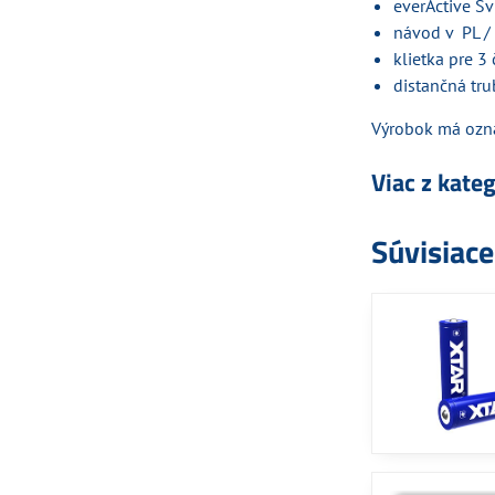
everActive Sv
návod v PL /
klietka pre 3
distančná tru
Výrobok má ozna
Viac z kate
Súvisiac