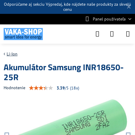
Odporúčame aj sekciu
Výpredaj
, kde nájdete naše produkty za skvelú
✕
cenu
Panel používateľa
Li-Ion
Akumulátor Samsung INR18650-
25R
Hodnotenie
3.39
/
5
(
18
x)