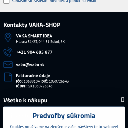
Súhlasim so zasielaní noviniek a ponúk na email
Kontakty VAKA-SHOP
VAKA SMART IDEA
Hlavná 51/23, 044 31 Sokoľ, SK
+421 904 685 877
vaka​@vaka​.sk
Fakturačné údaje
IČO:
10699104
DIČ:
1030726543
IČ DPH:
SK1030726543
Všetko k nákupu
Predvoľby súkromia
Najnavštevovanejšie kategórie
Cookies používame na zlepšenie vašej návštevy tejto webovej