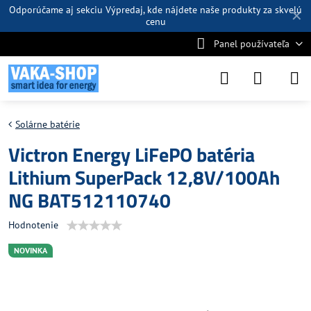
Odporúčame aj sekciu
Výpredaj
, kde nájdete naše produkty za skvelú
✕
cenu
Panel používateľa
Solárne batérie
Victron Energy LiFePO batéria
Lithium SuperPack 12,8V/100Ah
NG BAT512110740
Hodnotenie
NOVINKA