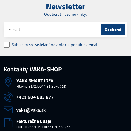
Newsletter
Odoberať naše novinky:
Odoberať
Súhlasim so zasielaní noviniek a ponúk na email
Kontakty VAKA-SHOP
VAKA SMART IDEA
Hlavná 51/23, 044 31 Sokoľ, SK
+421 904 685 877
vaka​@vaka​.sk
Fakturačné údaje
IČO:
10699104
DIČ:
1030726543