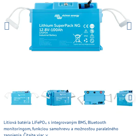
Lítiová batéria LiFePO₄ s integrovaným BMS, Bluetooth
monitoringom, funkciou samohrevu a možnosťou paralelného
zapojenia.
Čítajte viac