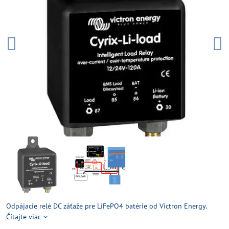
Odpájacie relé DC záťaže pre LiFePO4 batérie od Victron Energy.
Čítajte viac