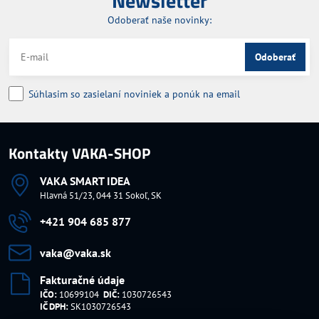
Newsletter
Odoberať naše novinky:
Odoberať
Súhlasim so zasielaní noviniek a ponúk na email
Kontakty VAKA-SHOP
VAKA SMART IDEA
Hlavná 51/23, 044 31 Sokoľ, SK
+421 904 685 877
vaka​@vaka​.sk
Fakturačné údaje
IČO:
10699104
DIČ:
1030726543
IČ DPH:
SK1030726543