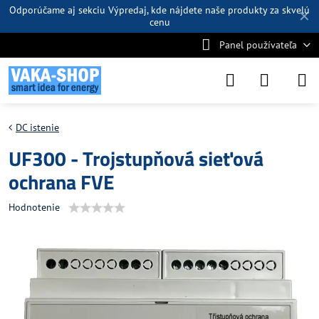
Odporúčame aj sekciu
Výpredaj
, kde nájdete naše produkty za skvelú
✕
cenu
Panel používateľa
DC istenie
UF300 - Trojstupňová sieťová
ochrana FVE
Hodnotenie