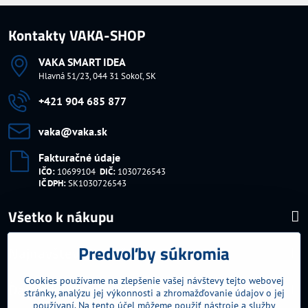
Kontakty VAKA-SHOP
VAKA SMART IDEA
Hlavná 51/23, 044 31 Sokoľ, SK
+421 904 685 877
vaka​@vaka​.sk
Fakturačné údaje
IČO:
10699104
DIČ:
1030726543
IČ DPH:
SK1030726543
Všetko k nákupu
Predvoľby súkromia
Najnavštevovanejšie kategórie
Cookies používame na zlepšenie vašej návštevy tejto webovej
Ďalšie kategórie
stránky, analýzu jej výkonnosti a zhromažďovanie údajov o jej
používaní. Na tento účel môžeme použiť nástroje a služby