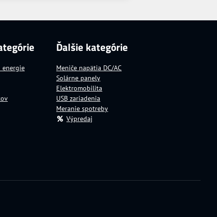
ategórie
Ďalšie kategórie
a energie
Meniče napätia DC/AC
Solárne panely
Elektromobilita
tov
USB zariadenia
Meranie spotreby
Výpredaj