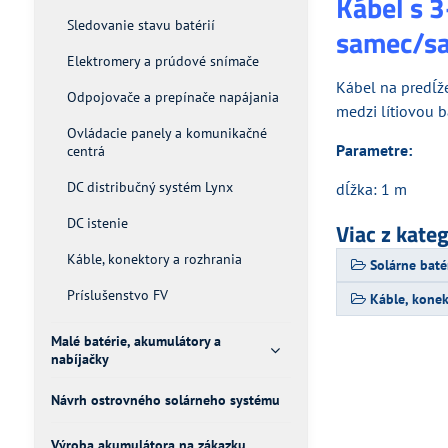
Kábel s 
Sledovanie stavu batérií
samec/sa
Elektromery a prúdové snímače
Kábel na predĺž
Odpojovače a prepínače napájania
medzi lítiovou 
Ovládacie panely a komunikačné
Parametre:
centrá
DC distribučný systém Lynx
dĺžka: 1 m
DC istenie
Viac z kate
Káble, konektory a rozhrania
Solárne baté
Príslušenstvo FV
Káble, konek
Malé batérie, akumulátory a
nabíjačky
Návrh ostrovného solárneho systému
Výroba akumulátora na zákazku