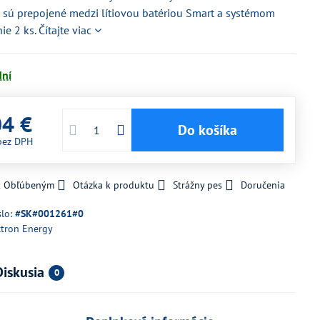
 sú prepojené medzi lítiovou batériou Smart a systémom
ie 2 ks.
Čítajte viac
dní
04 €
Do košíka
bez DPH
 k Obľúbeným
Otázka k produktu
Strážny pes
Doručenia
slo:
#SK#001261#0
ctron Energy
Diskusia
0