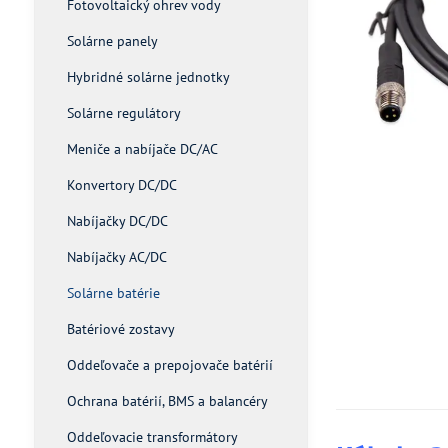
Fotovoltaický ohrev vody
Solárne panely
Hybridné solárne jednotky
Solárne regulátory
Meniče a nabíjače DC/AC
Konvertory DC/DC
Nabíjačky DC/DC
Nabíjačky AC/DC
Solárne batérie
Batériové zostavy
Oddeľovače a prepojovače batérií
Ochrana batérií, BMS a balancéry
Oddeľovacie transformátory