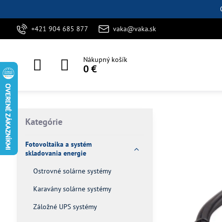
+421 904 685 877
vaka@vaka.sk
Nákupný košík
0 €
Kategórie
Fotovoltaika a systém
skladovania energie
Ostrovné solárne systémy
Karavány solárne systémy
Záložné UPS systémy