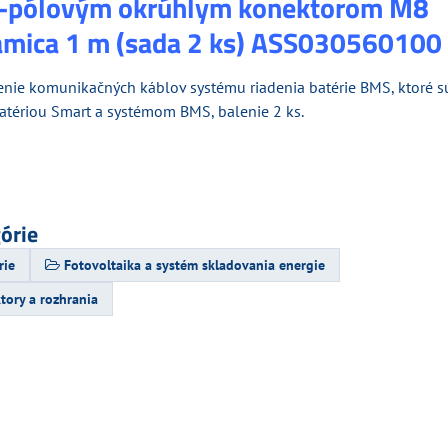
3-pólovým okrúhlym konektorom M8
mica 1 m (sada 2 ks) ASS030560100
enie komunikačných káblov systému riadenia batérie BMS, ktoré s
batériou Smart a systémom BMS, balenie 2 ks.
górie
rie
Fotovoltaika a systém skladovania energie
tory a rozhrania