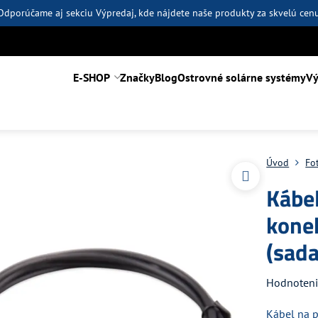
Odporúčame aj sekciu
Výpredaj
, kde nájdete naše produkty za skvelú cen
E-SHOP
Značky
Blog
Ostrovné solárne systémy
Vý
Úvod
Fo
Kábe
kone
(sad
Hodnoten
Kábel na p