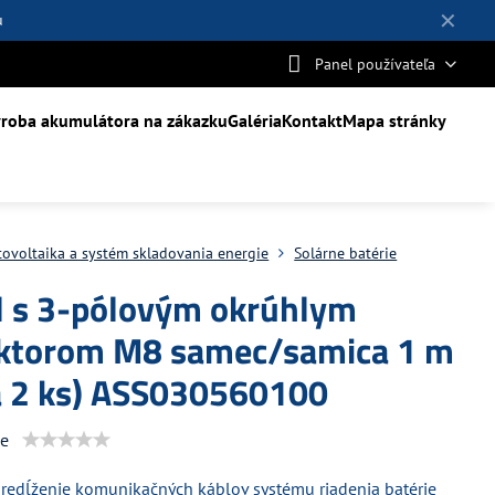
✕
u
Panel používateľa
roba akumulátora na zákazku
Galéria
Kontakt
Mapa stránky
tovoltaika a systém skladovania energie
Solárne batérie
l s 3-pólovým okrúhlym
ktorom M8 samec/samica 1 m
a 2 ks) ASS030560100
ie
redĺženie komunikačných káblov systému riadenia batérie