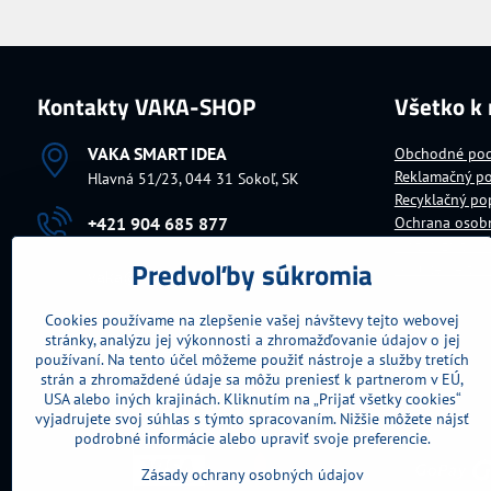
Kontakty VAKA-SHOP
Všetko k
VAKA SMART IDEA
Obchodné po
Reklamačný p
Hlavná 51/23, 044 31 Sokoľ, SK
Recyklačný po
+421 904 685 877
Ochrana osob
Platba za tova
Predvoľby súkromia
Doručenie tov
vaka​@vaka​.sk
Cookies používame na zlepšenie vašej návštevy tejto webovej
Fakturačné údaje
stránky, analýzu jej výkonnosti a zhromažďovanie údajov o jej
IČO:
10699104
DIČ:
1030726543
používaní. Na tento účel môžeme použiť nástroje a služby tretích
IČ DPH:
SK1030726543
strán a zhromaždené údaje sa môžu preniesť k partnerom v EÚ,
USA alebo iných krajinách. Kliknutím na „Prijať všetky cookies“
vyjadrujete svoj súhlas s týmto spracovaním. Nižšie môžete nájsť
podrobné informácie alebo upraviť svoje preferencie.
Zásady ochrany osobných údajov