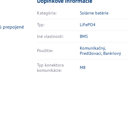
Doplnkové informácie
Kategória:
Solárne batérie
Typ:
LiFePO4
ú prepojené
Iné vlastnosti:
BMS
Komunikačný,
Použitie:
Predlžovací, Barériový
Typ konektora
M8
komunikácie: