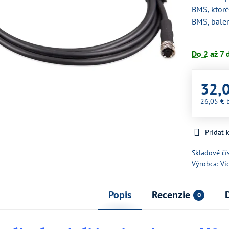
BMS, ktoré
BMS, balen
Do 2 až 7 
32,
26,05 €
Pridať
Skladové čí
Výrobca:
Vi
Popis
Recenzie
0