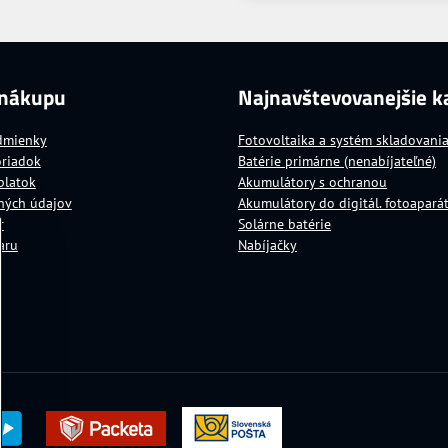
 nákupu
Najnavštevovanejšie k
dmienky
Fotovoltaika a systém skladovani
oriadok
Batérie primárne (nenabíjateľné)
platok
Akumulátory s ochranou
ných údajov
Akumulátory do digitál. fotoapará
r
Solárne batérie
aru
Nabíjačky