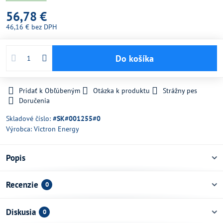
56,78 €
46,16 €
bez DPH
Do košíka
Pridať k Obľúbeným
Otázka k produktu
Strážny pes
Doručenia
Skladové číslo:
#SK#001255#0
Výrobca:
Victron Energy
Popis
Recenzie
0
Diskusia
0