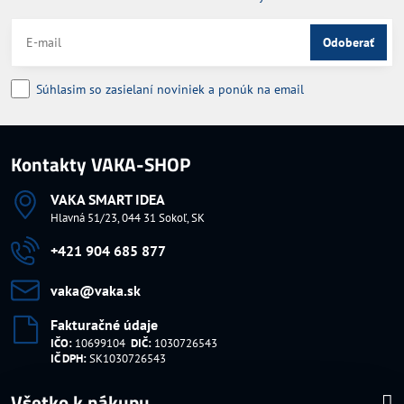
Odoberať
Súhlasim so zasielaní noviniek a ponúk na email
Kontakty VAKA-SHOP
VAKA SMART IDEA
Hlavná 51/23, 044 31 Sokoľ, SK
+421 904 685 877
vaka​@vaka​.sk
Fakturačné údaje
IČO:
10699104
DIČ:
1030726543
IČ DPH:
SK1030726543
Všetko k nákupu