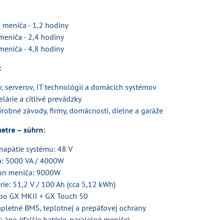
meniča - 1,2 hodiny
eniča - 2,4 hodiny
eniča - 4,8 hodiny
:
, serverov, IT technológií a domácich systémov
lárie a citlivé prevádzky
robné závody, firmy, domácnosti, dielne a garáže
etre – súhrn:
napätie systému: 48 V
: 5000 VA / 4000W
kon meniča: 9000W
rie: 51,2 V / 100 Ah (cca 5,12 kWh)
rbo GX MKII + GX Touch 50
pletné BMS, teplotnej a prepäťovej ochrany
ť: áno (ďalšie batérie, paralelné meniče)