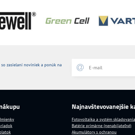
 so zasielaní noviniek a ponúk na
 nákupu
Najnavštevovanejšie k
dmienky
Fotovoltaika a systém skladovani
oriadok
Batérie primárne (nenabíjateľné)
platok
Akumulátory s ochranou