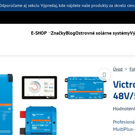
Odporúčame aj sekciu
Výpredaj
, kde nájdete naše produkty za skvelú cen
E-SHOP
Značky
Blog
Ostrovné solárne systémy
Vý
Úvod
Fo
Victr
48V/
Hodnoten
Profesion
MultiPlus-