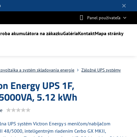
✕
u
Panel používateľa
roba akumulátora na zákazku
Galéria
Kontakt
Mapa stránky
tovoltaika a systém skladovania energie
Záložné UPS systémy
on Energy UPS 1F,
5000VA, 5.12 kWh
ie
álna UPS systém Victron Energy s meničom/nabíjačom
II 48/5000, inteligentným riadením Cerbo GX MKII,