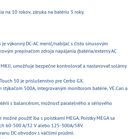
 na 10 rokov, záruka na batériu 3 roky.
 je výkonný DC-AC menič/nabíjač s čisto sínusovým
erovým prepínačom zdroja napájania (batéria/externý AC
MKII, umožňuje bezpečne kontrolovať a nastavovať solárny
Touch 50 je príslušenstvo pre Cerbo GX.
m stýkačom 500A, integrovaným monitorom batérie, VE.Can a
térií s balancérom, možnosť paralelného a sériového
je možné použiť iba s poistkami MEGA. Poistky MEGA sa
tách 60-500 A/32 V alebo 125-300A/58V.
ranu DC obvodov s väčšími prúdmi.