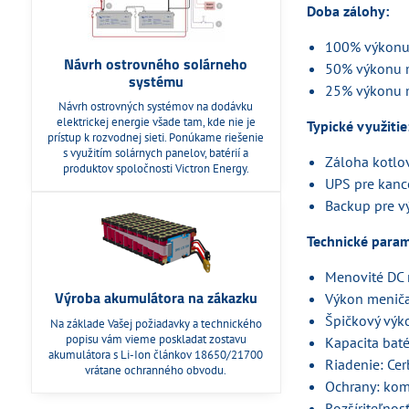
Doba zálohy:
100% výkonu 
Návrh ostrovného solárneho
50% výkonu m
systému
25% výkonu m
Návrh ostrovných systémov na dodávku
elektrickej energie všade tam, kde nie je
Typické využitie
prístup k rozvodnej sieti. Ponúkame riešenie
s využitím solárnych panelov, batérií a
Záloha kotlov
produktov spoločnosti Victron Energy.
UPS pre kance
Backup pre vý
Technické param
Menovité DC 
Výroba akumulátora na zákazku
Výkon meniča
Špičkový vý
Na základe Vašej požiadavky a technického
popisu vám vieme poskladat zostavu
Kapacita baté
akumulátora s Li-Ion článkov 18650/21700
Riadenie: Ce
vrátane ochranného obvodu.
Ochrany: kom
Rozšíriteľnos