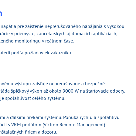
h
napätia pre zaistenie neprerušovaného napájania s vysokou
kácie v priemysle, kancelárskych aj domácich aplikáciách,
aleného monitoringu v reálnom čase.
atérií podľa požiadaviek zákazníka.
usovému výstupu zaisťuje neprerušované a bezpečné
vláda špičkový výkon až okolo 9000 W na štartovacie odbery.
uje spoľahlivosť celého systému.
ami a ďalšími prvkami systému. Ponúka rýchlu a spoľahlivú
grácii s VRM portálom (Victron Remote Management)
nštalačných firiem a dozoru.