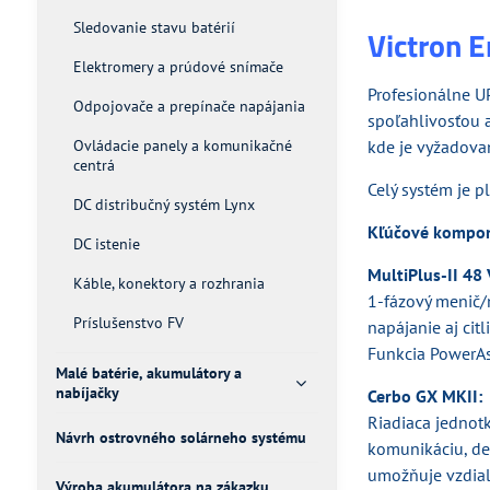
Sledovanie stavu batérií
Victron 
Elektromery a prúdové snímače
Profesionálne U
Odpojovače a prepínače napájania
spoľahlivosťou a
Ovládacie panely a komunikačné
kde je vyžadova
centrá
Celý systém je p
DC distribučný systém Lynx
Kľúčové kompon
DC istenie
MultiPlus-II 48
Káble, konektory a rozhrania
1-fázový menič/
Príslušenstvo FV
napájanie aj cit
Funkcia PowerAss
Malé batérie, akumulátory a
nabíjačky
Cerbo GX MKII:
Riadiaca jednot
Návrh ostrovného solárneho systému
komunikáciu, de
umožňuje vzdiale
Výroba akumulátora na zákazku