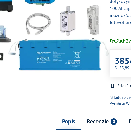
dotykovým
100 Ah. Sp
možnosťou 
fotovoltai
Do 2 až 7 
385
3133,89
Pridať
Skladové čí
Výrobca:
Wi
Popis
Recenzie
0