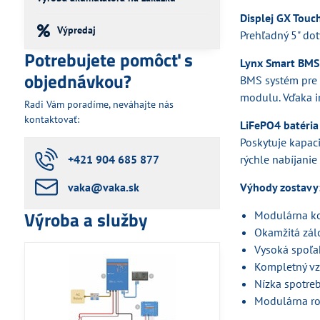
Displej GX Touc
Výpredaj
Prehľadný 5" do
Potrebujete pomôcť s
Lynx Smart BMS
objednávkou?
BMS systém pre 
modulu. Vďaka in
Radi Vám poradíme, neváhajte nás
kontaktovať:
LiFePO4 batéria
Poskytuje kapac
+421 904 685 877
rýchle nabíjani
vaka​@vaka​.sk
Výhody zostavy
Výroba a služby
Modulárna ko
Okamžitá zál
Vysoká spoľa
Kompletný vz
Nízka spotreb
Modulárna roz