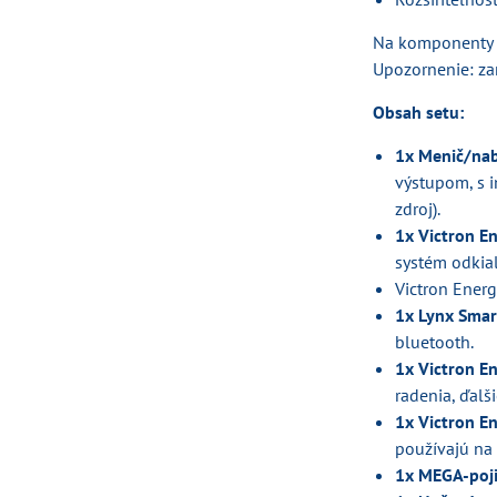
Na komponenty Vi
Upozornenie: zar
Obsah setu:
1x Menič/nab
výstupom, s i
zdroj).
1x Victron E
systém odkia
Victron Ener
1x Lynx Sma
bluetooth.
1x Victron E
radenia, ďalš
1x Victron E
používajú na
1x MEGA-poji