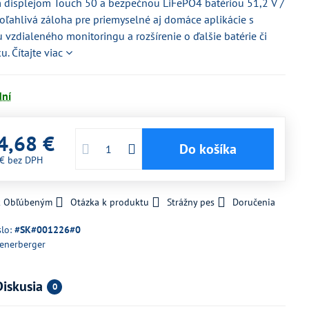
 displejom Touch 50 a bezpečnou LiFePO4 batériou 51,2 V /
oľahlivá záloha pre priemyselné aj domáce aplikácie s
vzdialeného monitoringu a rozšírenie o ďalšie batérie či
ku.
Čítajte viac
dní
4,68 €
Do košíka
 €
bez DPH
 k Obľúbeným
Otázka k produktu
Strážny pes
Doručenia
slo:
#SK#001226#0
enerberger
Diskusia
0