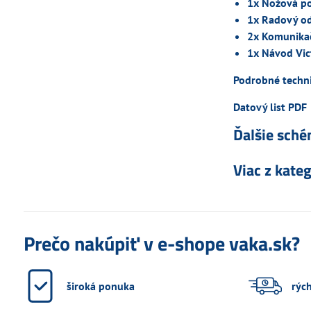
1x Nožová p
1x Radový o
2x Komunika
1x Návod Vic
Podrobné techni
Datový list PDF
Ďalšie sché
Viac z kate
Prečo nakúpiť v e-shope vaka.sk?
široká ponuka
rýc