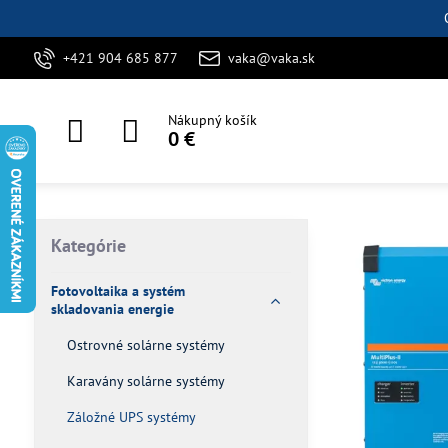
+421 904 685 877
vaka@vaka.sk
Nákupný košík
0 €
Kategórie
Fotovoltaika a systém
skladovania energie
Ostrovné solárne systémy
Karavány solárne systémy
Záložné UPS systémy