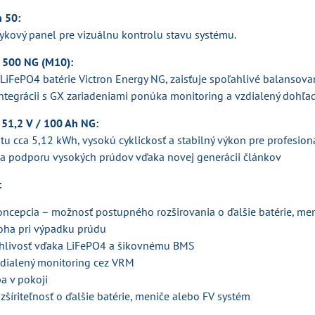
h 50:
tykový panel pre vizuálnu kontrolu stavu systému.
 500 NG (M10):
LiFePO4 batérie Victron Energy NG, zaisťuje spoľahlivé balansova
tegrácii s GX zariadeniami ponúka monitoring a vzdialený dohľad, 
 51,2 V / 100 Ah NG:
itu cca 5,12 kWh, vysokú cyklickosť a stabilný výkon pre profesi
e a podporu vysokých prúdov vďaka novej generácii článkov
:
ncepcia – možnosť postupného rozširovania o ďalšie batérie, me
oha pri výpadku prúdu
hlivosť vďaka LiFePO4 a šikovnému BMS
dialený monitoring cez VRM
a v pokoji
šíriteľnosť o ďalšie batérie, meniče alebo FV systém