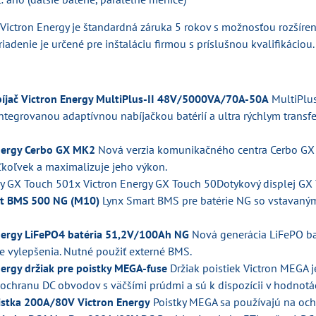
ctron Energy je štandardná záruka 5 rokov s možnosťou rozšírenia
iadenie je určené pre inštaláciu firmou s príslušnou kvalifikáciou.
íjač Victron Energy MultiPlus-II 48V/5000VA/70A-50A
MultiPlus
ntegrovanou adaptívnou nabíjačkou batérií a ultra rýchlym transf
nergy Cerbo GX MK2
Nová verzia komunikačného centra Cerbo GX 
ľkoľvek a maximalizuje jeho výkon.
gy GX Touch 501x Victron Energy GX Touch 50Dotykový displej GX 
rt BMS 500 NG (M10)
Lynx Smart BMS pre batérie NG so vstavaný
nergy LiFePO4 batéria 51,2V/100Ah NG
Nová generácia LiFePO ba
ie vylepšenia. Nutné použiť externé BMS.
nergy držiak pre poistky MEGA-fuse
Držiak poistiek Victron MEGA 
 ochranu DC obvodov s väčšími prúdmi a sú k dispozícii v hodno
stka 200A/80V Victron Energy
Poistky MEGA sa používajú na och