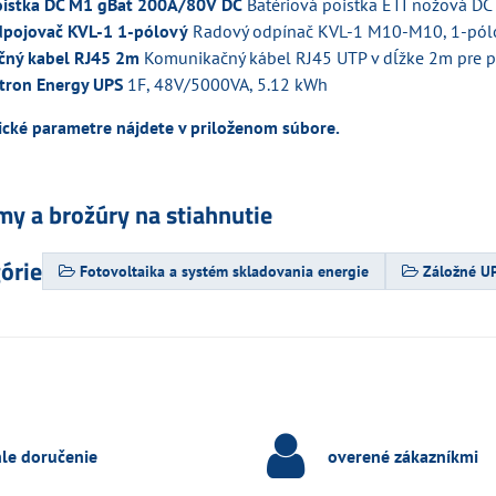
oistka DC M1 gBat 200A/80V DC
Batériová poistka ETI nožová DC
dpojovač KVL-1 1-pólový
Radový odpínač KVL-1 M10-M10, 1-pólo
čný kabel RJ45 2m
Komunikačný kábel RJ45 UTP v dĺžke 2m pre pr
tron Energy UPS
1F, 48V/5000VA, 5.12 kWh
cké parametre nájdete v priloženom súbore.
my a brožúry na stiahnutie
górie
Fotovoltaika a systém skladovania energie
Záložné U
hle doručenie
overené zákazníkmi