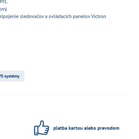
 M1.
vý.
ipojenie sledovačov a ovládacích panelov Victron
PS systémy
platba kartou alebo prevodom