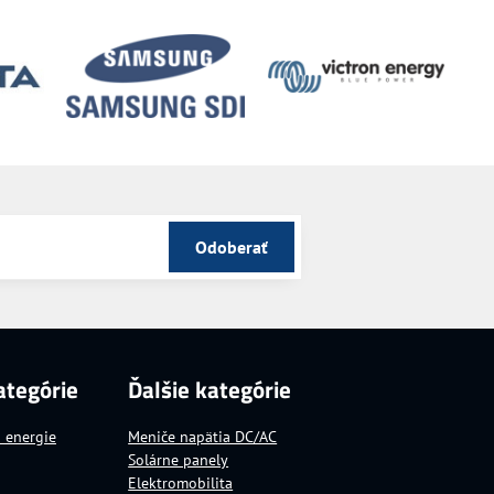
Odoberať
ategórie
Ďalšie kategórie
a energie
Meniče napätia DC/AC
Solárne panely
Elektromobilita