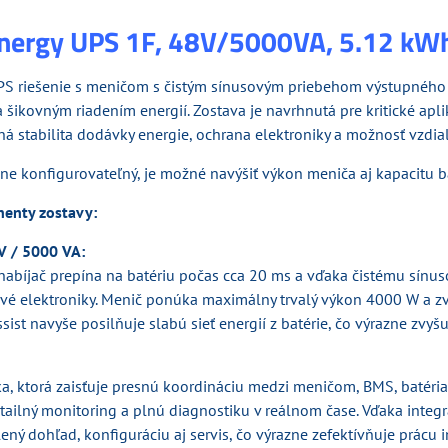
Energy UPS 1F, 48V/5000VA, 5.12 kW
PS riešenie s meničom s čistým sínusovým priebehom výstupného 
 šikovným riadením energií. Zostava je navrhnutá pre kritické apli
ná stabilita dodávky energie, ochrana elektroniky a možnosť vzdi
lne konfigurovateľný, je možné navýšiť výkon meniča aj kapacitu b
enty zostavy:
 V / 5000 VA:
nabíjač prepína na batériu počas cca 20 ms a vďaka čistému sín
livé elektroniky. Menič ponúka maximálny trvalý výkon 4000 W a z
ist navyše posilňuje slabú sieť energií z batérie, čo výrazne zvyš
ka, ktorá zaisťuje presnú koordináciu medzi meničom, BMS, batéri
tailný monitoring a plnú diagnostiku v reálnom čase. Vďaka inte
ný dohľad, konfiguráciu aj servis, čo výrazne zefektívňuje prácu i