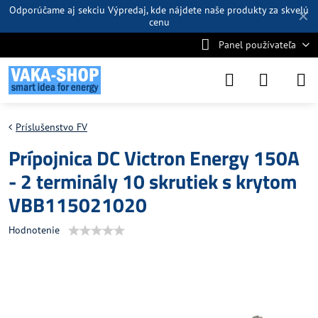
Odporúčame aj sekciu
Výpredaj
, kde nájdete naše produkty za skvelú
✕
cenu
Panel používateľa
Príslušenstvo FV
Prípojnica DC Victron Energy 150A
- 2 terminály 10 skrutiek s krytom
VBB115021020
Hodnotenie