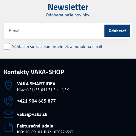
Newsletter
Odoberať naše novinky:
Odoberať
Súhlasim so zasielaní noviniek a ponúk na email
Kontakty VAKA-SHOP
VAKA SMART IDEA
Hlavná 51/23, 044 31 Sokoľ, SK
+421 904 685 877
vaka​@vaka​.sk
Fakturačné údaje
IČO:
10699104
DIČ:
1030726543