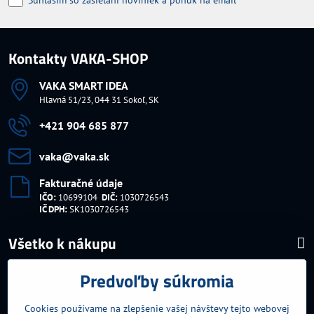
Kontakty VAKA-SHOP
VAKA SMART IDEA
Hlavná 51/23, 044 31 Sokoľ, SK
+421 904 685 877
vaka​@vaka​.sk
Fakturačné údaje
IČO:
10699104
DIČ:
1030726543
IČ DPH:
SK1030726543
Všetko k nákupu
Predvoľby súkromia
Najnavštevovanejšie kategórie
Cookies používame na zlepšenie vašej návštevy tejto webovej