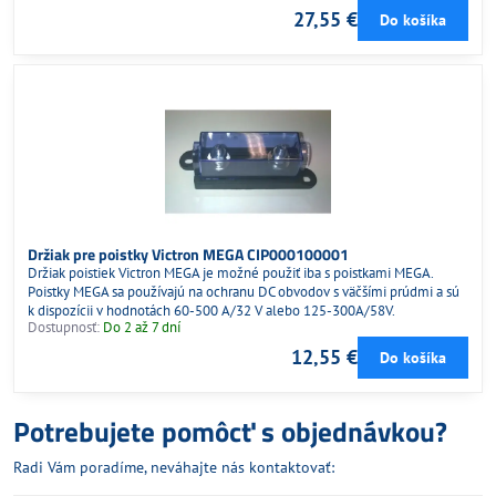
27,55 €
Do košíka
Držiak pre poistky Victron MEGA CIP000100001
Držiak poistiek Victron MEGA je možné použiť iba s poistkami MEGA.
Poistky MEGA sa používajú na ochranu DC obvodov s väčšími prúdmi a sú
k dispozícii v hodnotách 60-500 A/32 V alebo 125-300A/58V.
Dostupnosť:
Do 2 až 7 dní
12,55 €
Do košíka
Potrebujete pomôcť s objednávkou?
Radi Vám poradíme, neváhajte nás kontaktovať: