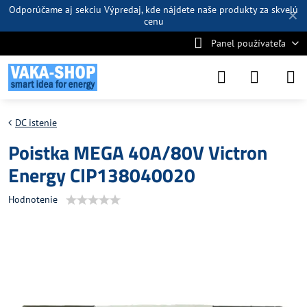
Odporúčame aj sekciu
Výpredaj
, kde nájdete naše produkty za skvelú
✕
cenu
Panel používateľa
DC istenie
Poistka MEGA 40A/80V Victron
Energy CIP138040020
Hodnotenie