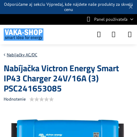
Odporúčame aj sekciu
Výpredaj
, kde nájdete naše produkty za skvelú
✕
cenu
Panel používateľa
Nabíjačky AC/DC
Nabíjačka Victron Energy Smart
IP43 Charger 24V/16A (3)
PSC241653085
Hodnotenie