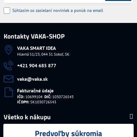
Súhlasim so zasielaní noviniek a ponúk na email
Kontakty VAKA-SHOP
VAKA SMART IDEA
Hlavná 51/23, 044 31 Sokoľ, SK
+421 904 685 877
vaka​@vaka​.sk
Fakturačné údaje
IČO:
10699104
DIČ:
1030726543
IČ DPH:
SK1030726543
Všetko k nákupu
Predvoľby súkromia
Najnavštevovanejšie kategórie