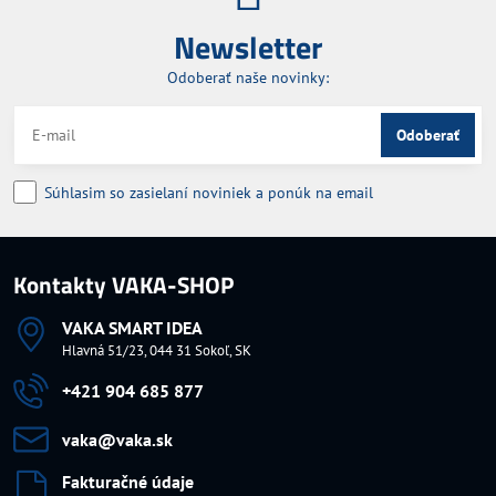
Newsletter
Odoberať naše novinky:
Odoberať
Súhlasim so zasielaní noviniek a ponúk na email
Kontakty VAKA-SHOP
VAKA SMART IDEA
Hlavná 51/23, 044 31 Sokoľ, SK
+421 904 685 877
vaka​@vaka​.sk
Fakturačné údaje