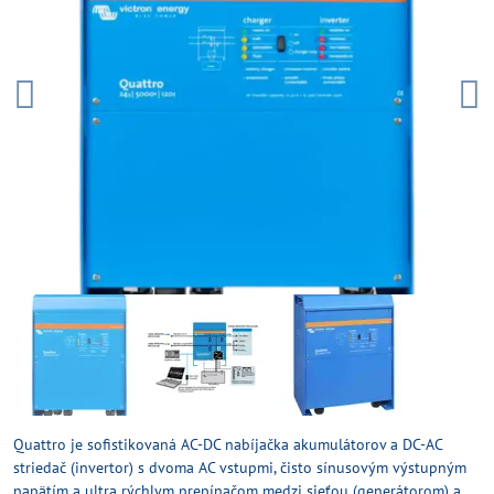
Quattro je sofistikovaná AC-DC nabíjačka akumulátorov a DC-AC
striedač (invertor) s dvoma AC vstupmi, čisto sínusovým výstupným
napätím a ultra rýchlym prepínačom medzi sieťou (generátorom) a