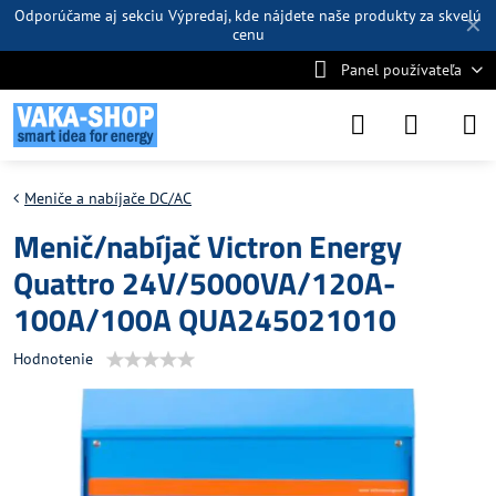
Odporúčame aj sekciu
Výpredaj
, kde nájdete naše produkty za skvelú
✕
cenu
Panel používateľa
Meniče a nabíjače DC/AC
Menič/nabíjač Victron Energy
Quattro 24V/5000VA/120A-
100A/100A QUA245021010
Hodnotenie