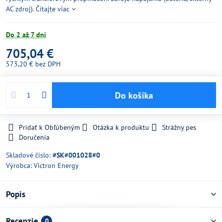
AC zdroj).
Čítajte viac
Do 2 až 7 dní
705,04 €
573,20 €
bez DPH
Do košíka
Pridať k Obľúbeným
Otázka k produktu
Strážny pes
Doručenia
Skladové číslo:
#SK#001028#0
Výrobca:
Victron Energy
Popis
Recenzie
0