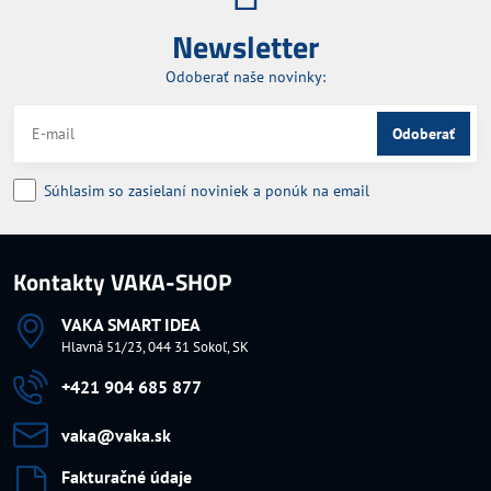
Newsletter
Odoberať naše novinky:
Odoberať
Súhlasim so zasielaní noviniek a ponúk na email
Kontakty VAKA-SHOP
VAKA SMART IDEA
Hlavná 51/23, 044 31 Sokoľ, SK
+421 904 685 877
vaka​@vaka​.sk
Fakturačné údaje