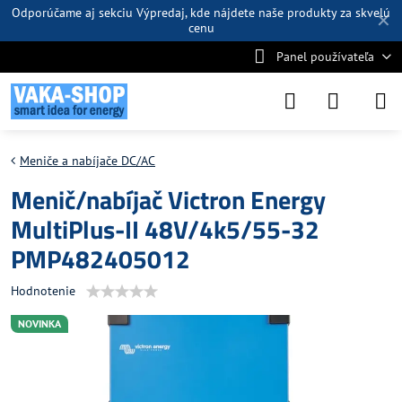
Odporúčame aj sekciu
Výpredaj
, kde nájdete naše produkty za skvelú
✕
cenu
Panel používateľa
Meniče a nabíjače DC/AC
Menič/nabíjač Victron Energy
MultiPlus-II 48V/4k5/55-32
PMP482405012
Hodnotenie
NOVINKA