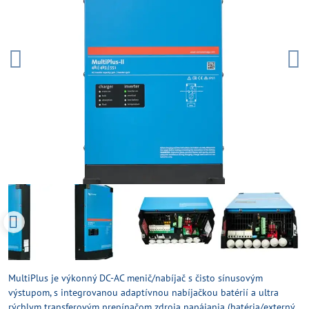
MultiPlus je výkonný DC-AC menič/nabíjač s čisto sínusovým
výstupom, s integrovanou adaptívnou nabíjačkou batérií a ultra
rýchlym transferovým prepínačom zdroja napájania (batéria/externý