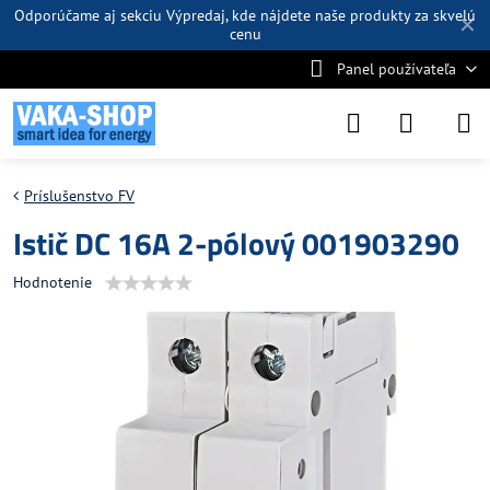
Odporúčame aj sekciu
Výpredaj
, kde nájdete naše produkty za skvelú
✕
cenu
Panel používateľa
Príslušenstvo FV
Istič DC 16A 2-pólový 001903290
Hodnotenie