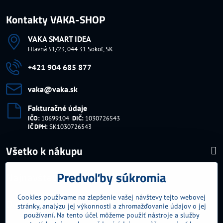
Kontakty VAKA-SHOP
VAKA SMART IDEA
Hlavná 51/23, 044 31 Sokoľ, SK
+421 904 685 877
vaka​@vaka​.sk
Fakturačné údaje
IČO:
10699104
DIČ:
1030726543
IČ DPH:
SK1030726543
Všetko k nákupu
Predvoľby súkromia
Najnavštevovanejšie kategórie
Cookies používame na zlepšenie vašej návštevy tejto webovej
Ďalšie kategórie
stránky, analýzu jej výkonnosti a zhromažďovanie údajov o jej
používaní. Na tento účel môžeme použiť nástroje a služby