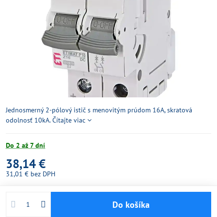
Jednosmerný 2-pólový istič s menovitým prúdom 16A, skratová
odolnosť 10kA.
Čítajte viac
Do 2 až 7 dní
38,14 €
31,01 €
bez DPH
Do košíka