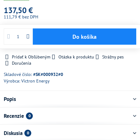
137,50 €
111,79 €
bez DPH
Do košíka
Pridať k Obľúbeným
Otázka k produktu
Strážny pes
Doručenia
Skladové číslo:
#SK#000932#0
Výrobca:
Victron Energy
Popis
Recenzie
0
Diskusia
0