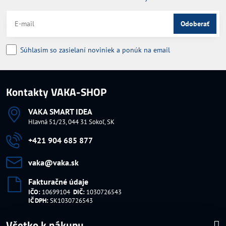
Odoberať
Súhlasim so zasielaní noviniek a ponúk na email
Kontakty VAKA-SHOP
VAKA SMART IDEA
Hlavná 51/23, 044 31 Sokoľ, SK
+421 904 685 877
vaka​@vaka​.sk
Fakturačné údaje
IČO:
10699104
DIČ:
1030726543
IČ DPH:
SK1030726543
Všetko k nákupu