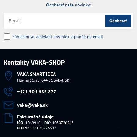
Odoberať naše novinky:
Odoberať
Súhlasim so zasielaní noviniek a ponúk na email
Kontakty VAKA-SHOP
VAKA SMART IDEA
Hlavná 51/23, 044 31 Sokoľ, SK
+421 904 685 877
vaka​@vaka​.sk
Fakturačné údaje
IČO:
10699104
DIČ:
1030726543
IČ DPH:
SK1030726543