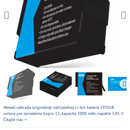
Newell náhrada originálnej nabíjateľnej Li-Ion batérie CPSS1B
určená pre zariadenia Gopro 13, kapacita 2000 mAh, napätie 3.85 V
Čítajte viac