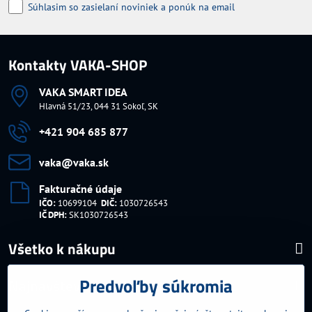
Súhlasim so zasielaní noviniek a ponúk na email
Kontakty VAKA-SHOP
VAKA SMART IDEA
Hlavná 51/23, 044 31 Sokoľ, SK
+421 904 685 877
vaka​@vaka​.sk
Fakturačné údaje
IČO:
10699104
DIČ:
1030726543
IČ DPH:
SK1030726543
Všetko k nákupu
Predvoľby súkromia
Najnavštevovanejšie kategórie