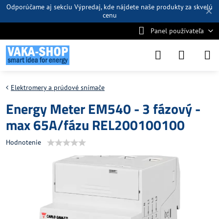
Odporúčame aj sekciu
Výpredaj
, kde nájdete naše produkty za skvelú
✕
cenu
Panel používateľa
Elektromery a prúdové snímače
Energy Meter EM540 - 3 fázový -
max 65A/fázu REL200100100
Hodnotenie