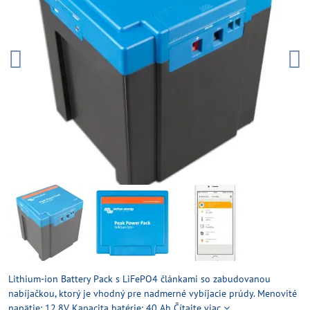
Lithium-ion Battery Pack s LiFePO4 článkami so zabudovanou
nabíjačkou, ktorý je vhodný pre nadmerné vybíjacie prúdy. Menovité
napätie: 12,8V Kapacita batérie: 40 Ah
Čítajte viac