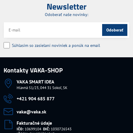
Newsletter
Odoberať naše novinky:
Odoberať
Súhlasim so zasielaní noviniek a ponúk na email
Kontakty VAKA-SHOP
VAKA SMART IDEA
Hlavná 51/23, 044 31 Sokoľ, SK
+421 904 685 877
vaka​@vaka​.sk
Fakturačné údaje
IČO:
10699104
DIČ:
1030726543