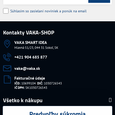
Súhlasim so zasielaní noviniek a ponúk na email
Kontakty VAKA-SHOP
VAKA SMART IDEA
Hlavná 51/23, 044 31 Sokoľ, SK
+421 904 685 877
vaka​@vaka​.sk
Fakturačné údaje
IČO:
10699104
DIČ:
1030726543
IČ DPH:
SK1030726543
Všetko k nákupu
Predvoľby súkromia
Najnavštevovanejšie kategórie