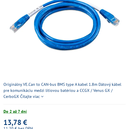
Originálny VE.Can to CAN-bus BMS type A kabel 1.8m Dátový kábel
pre komunikáciu medzi lítiovou batériou a CCGX / Venus GX /
CerboGX
Čítajte viac
Do 2 až 7 dní
13,78 €
11,20 €
bez DPH