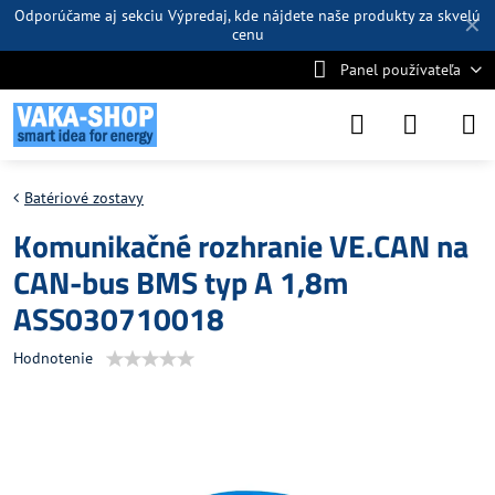
Odporúčame aj sekciu
Výpredaj
, kde nájdete naše produkty za skvelú
✕
cenu
Panel používateľa
Batériové zostavy
Komunikačné rozhranie VE.CAN na
CAN-bus BMS typ A 1,8m
ASS030710018
Hodnotenie