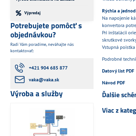
Rýchla a jednod
Výpredaj
Na napojenie káb
Potrebujete pomôcť s
konvertora potr
objednávkou?
Pri inštalácii o
skrutkové svork
Radi Vám poradíme, neváhajte nás
Vstupná poistka
kontaktovať:
Podrobné technic
+421 904 685 877
Datový list PDF
vaka​@vaka​.sk
Návod PDF
Výroba a služby
Ďalšie sché
Viac z kate