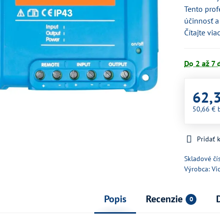
Tento prof
účinnosť a
Čítajte via
Do 2 až 7 
62,
50,66 €
Pridať
Skladové čí
Výrobca:
Vi
Popis
Recenzie
0