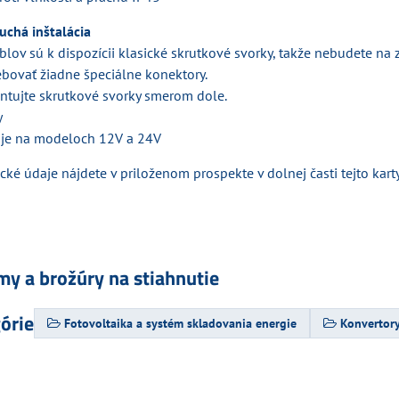
uchá inštalácia
lov sú k dispozícii klasické skrutkové svorky, takže nebudete na 
ebovať žiadne špeciálne konektory.
rientujte skrutkové svorky smerom dole.
y
 je na modeloch 12V a 24V
ké údaje nájdete v priloženom prospekte v dolnej časti tejto karty
my a brožúry na stiahnutie
górie
Fotovoltaika a systém skladovania energie
Konvertor