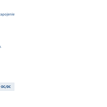
zapojenie
.
y DC/DC