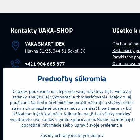
Kontakty VAKA-SHOP
Všetko k
VAKA SMART IDEA
Obchodné po
Reklamačný p
Hlavná 51/23, 044 31 Sokoľ, SK
Recyklačný po
+421 904 685 877
Ochrana osob
Platba za tova
Predvoľby súkromia
Doručenie tov
vaka​@vaka​.sk
Cookies používame na zlepšenie vašej návštevy tejto webovej
Fakturačné údaje
stránky, analýzu jej výkonnosti a zhromažďovanie údajov o jej
IČO:
10699104
DIČ:
1030726543
používaní. Na tento účel môžeme použiť nástroje a služby tretích
IČ DPH:
SK1030726543
strán a zhromaždené údaje sa môžu preniesť k partnerom v EÚ,
USA alebo iných krajinách. Kliknutím na „Prijať všetky cookies“
vyjadrujete svoj súhlas s týmto spracovaním. Nižšie môžete nájsť
podrobné informácie alebo upraviť svoje preferencie.
Zásady ochrany osobných údajov