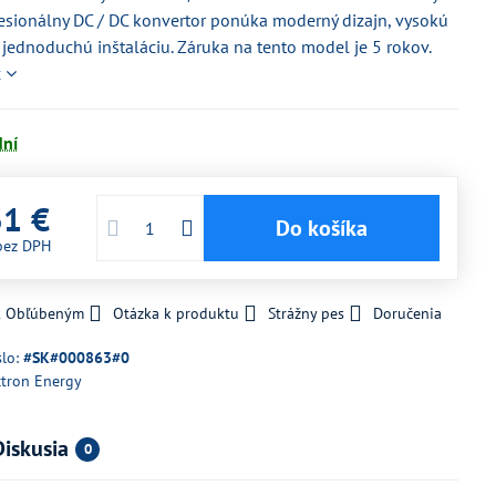
esionálny DC / DC konvertor ponúka moderný dizajn, vysokú
 jednoduchú inštaláciu. Záruka na tento model je 5 rokov.
c
dní
31 €
Do košíka
bez DPH
 k Obľúbeným
Otázka k produktu
Strážny pes
Doručenia
slo:
#SK#000863#0
ctron Energy
Diskusia
0