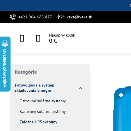
+421 904 685 877
vaka@vaka.sk
Nákupný košík
0 €
Kategórie
Fotovoltaika a systém
skladovania energie
Ostrovné solárne systémy
Karavány solárne systémy
Záložné UPS systémy