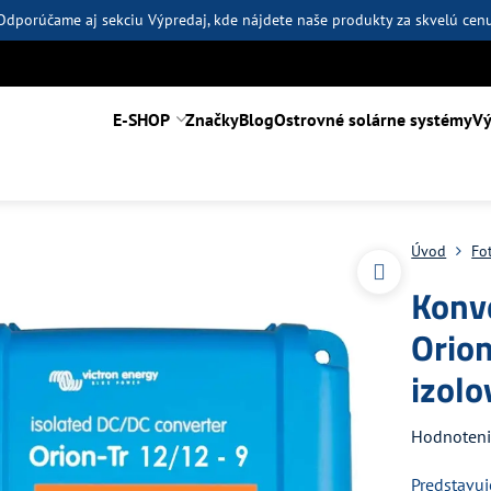
Odporúčame aj sekciu
Výpredaj
, kde nájdete naše produkty za skvelú cen
E-SHOP
Značky
Blog
Ostrovné solárne systémy
Vý
Úvod
Fo
Konv
Orio
izol
Hodnoten
Predstavuj