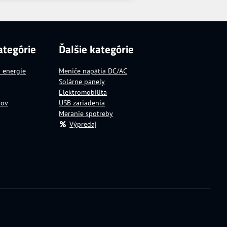
ategórie
Ďalšie kategórie
a energie
Meniče napätia DC/AC
Solárne panely
Elektromobilita
tov
USB zariadenia
Meranie spotreby
Výpredaj