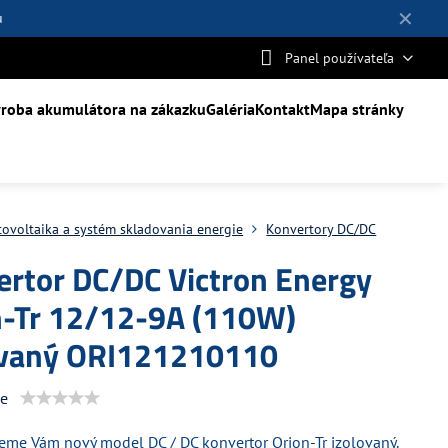
✕
u
Panel používateľa
roba akumulátora na zákazku
Galéria
Kontakt
Mapa stránky
tovoltaika a systém skladovania energie
Konvertory DC/DC
ertor DC/DC Victron Energy
n-Tr 12/12-9A (110W)
ovaný ORI121210110
ie
eme Vám nový model DC / DC konvertor Orion-Tr izolovaný.