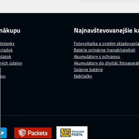
 nákupu
Najnavštevovanejšie k
dmienky
Fotovoltaika a systém skladovani
oriadok
Batérie primárne (nenabíjateľné)
platok
Akumulátory s ochranou
ných údajov
Akumulátory do digitál. fotoapará
r
Solárne batérie
aru
Nabíjačky