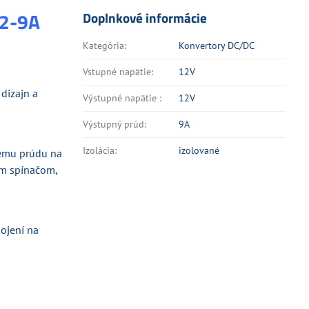
12-9A
Doplnkové informácie
Kategória:
Konvertory DC/DC
Vstupné napätie:
12V
dizajn a
Výstupné napätie :
12V
Výstupný prúd:
9A
Izolácia:
izolované
kému prúdu na
ým spínačom,
ojení na