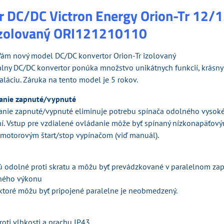
r DC/DC Victron Energy Orion-Tr 12/
izolovaný ORI121210110
ám nový model DC/DC konvertor Orion-Tr izolovaný
álny DC/DC konvertor ponúka množstvo unikátnych funkcií, krásny 
láciu. Záruka na tento model je 5 rokov.
danie zapnuté/vypnuté
anie zapnuté/vypnuté eliminuje potrebu spínača odolného vyso
. Vstup pre vzdialené ovládanie môže byť spínaný nízkonapäťov
 motorovým štart/stop vypínačom (viď manuál).
ú odolné proti skratu a môžu byť prevádzkované v paralelnom zap
pného výkonu
 ktoré môžu byť pripojené paralelne je neobmedzený.
roti vlhkosti a prachu IP43