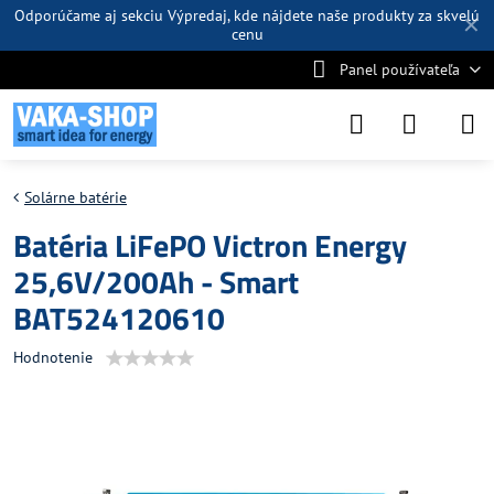
Odporúčame aj sekciu
Výpredaj
, kde nájdete naše produkty za skvelú
✕
cenu
Panel používateľa
Solárne batérie
Batéria LiFePO Victron Energy
25,6V/200Ah - Smart
BAT524120610
Hodnotenie