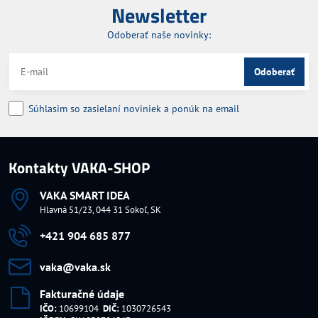
Newsletter
Odoberať naše novinky:
Odoberať
Súhlasim so zasielaní noviniek a ponúk na email
Kontakty VAKA-SHOP
VAKA SMART IDEA
Hlavná 51/23, 044 31 Sokoľ, SK
+421 904 685 877
vaka​@vaka​.sk
Fakturačné údaje
IČO:
10699104
DIČ:
1030726543