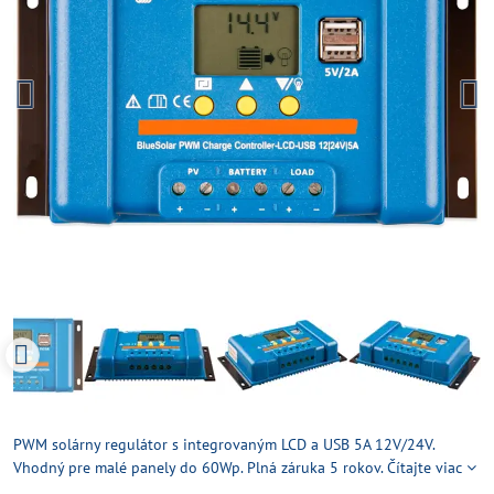
PWM solárny regulátor s integrovaným LCD a USB 5A 12V/24V.
Vhodný pre malé panely do 60Wp. Plná záruka 5 rokov.
Čítajte viac