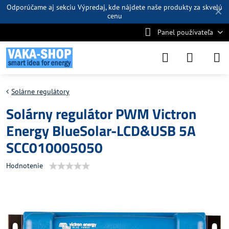
Odporúčame aj sekciu
Výpredaj
, kde nájdete naše produkty za skvelú
✕
cenu
Panel používateľa
Solárne regulátory
Solárny regulátor PWM Victron
Energy BlueSolar-LCD&USB 5A
SCC010005050
Hodnotenie