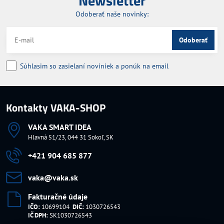
Newsletter
Odoberať naše novinky:
Odoberať
Súhlasim so zasielaní noviniek a ponúk na email
Kontakty VAKA-SHOP
VAKA SMART IDEA
Hlavná 51/23, 044 31 Sokoľ, SK
+421 904 685 877
vaka​@vaka​.sk
Fakturačné údaje
IČO:
10699104
DIČ:
1030726543
IČ DPH:
SK1030726543